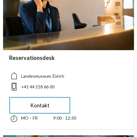
accessibility.sr-only.person_card_info
Reservationsdesk
accessibility.sr-only.museum
accessibility.sr-only.phone
Landesmuseum Zürich
+41 44 218 66 00
Kontakt
MO – FR
9:00 - 12:30
Montag bis Freitag 09:00 - 12:30
accessibility.sr-only.opening_hours