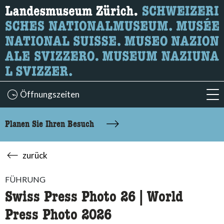
Wonach suchen Sie?
Hier können Sie nach Inhalten der Seite suchen.
Öffnungszeiten
acc
Planen Sie Ihren Besuch
zurück
FÜHRUNG
Swiss Press Photo 26 | World
Press Photo 2026