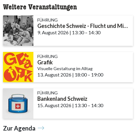
Weitere Veranstaltungen
FÜHRUNG
Geschichte Schweiz - Flucht und Migration
9. August 2026
|
13:30
accessibility.time_to
–
14:30
FÜHRUNG
Grafik
Visuelle Gestaltung im Alltag
13. August 2026
|
18:00
accessibility.time_to
–
19:00
FÜHRUNG
Bankenland Schweiz
15. August 2026
|
13:30
accessibility.time_to
–
14:30
Zur Agenda