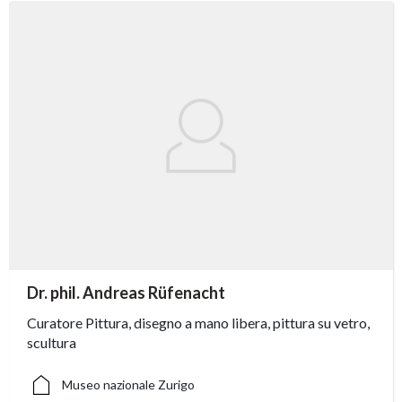
accessibility.sr-only.person_card_info
Dr. phil. Andreas Rüfenacht
accessibility.sr-only.museum
accessibility.sr-only.departement
accessibility.sr-only.phone
Curatore Pittura, disegno a mano libera, pittura su vetro,
scultura
Museo nazionale Zurigo