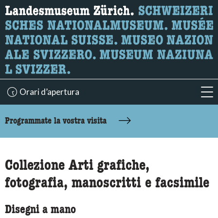
Ricerca
Qui è possibile cercare i contenuti della pagina.
Orari d’apertura
acc
accessibility.sr-only.body-term
Programmate la vostra visita
Collezione Arti grafiche,
fotografia, manoscritti e facsimile
Disegni a mano