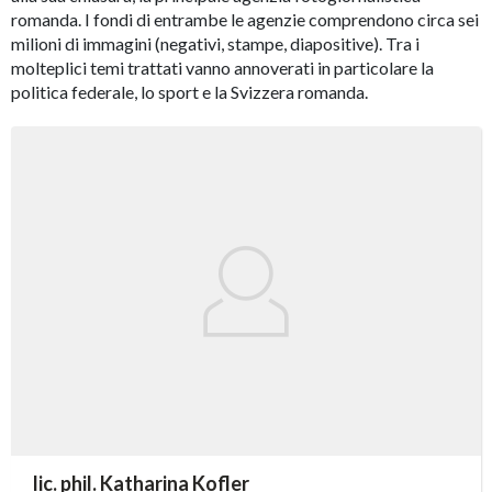
romanda. I fondi di entrambe le agenzie comprendono circa sei
milioni di immagini (negativi, stampe, diapositive). Tra i
molteplici temi trattati vanno annoverati in particolare la
politica federale, lo sport e la Svizzera romanda.
accessibility.sr-only.person_card_info
lic. phil. Katharina Kofler
accessibility.sr-only.museum
accessibility.sr-only.departement
accessibility.sr-only.phone