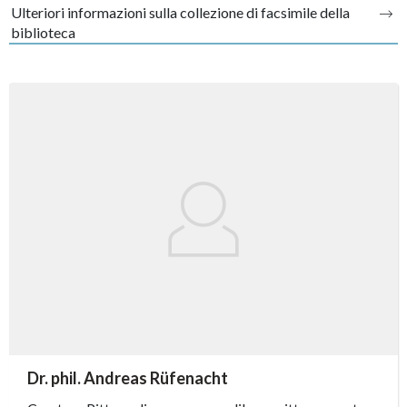
Ulteriori informazioni sulla collezione di facsimile della
biblioteca
accessibility.sr-only.person_card_info
Dr. phil. Andreas Rüfenacht
accessibility.sr-only.museum
accessibility.sr-only.departement
accessibility.sr-only.phone