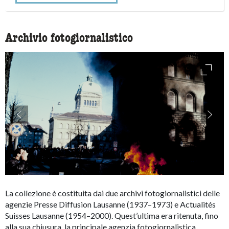
Archivio fotogiornalistico
access
accessibility.slider.show_pre_image
ac
La collezione è costituita dai due archivi fotogiornalistici delle
agenzie Presse Diffusion Lausanne (1937–1973) e Actualités
Suisses Lausanne (1954–2000). Quest’ultima era ritenuta, fino
alla sua chiusura, la principale agenzia fotogiornalistica