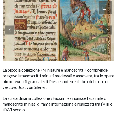
access
accessibility.slider.show_pre_image
ac
La piccola collezione «Miniature e manoscritti» comprende
pregevoli manoscritti miniati medievali e annovera, tra le opere
più notevoli, il graduale di Diessenhofen e il libro delle ore del
vescovo Jost von Silenen.
La straordinaria collezione «Facsimile» riunisce facsimile di
manoscritti miniati di fama internazionale realizzati tra l’VIII e
il XVI secolo.