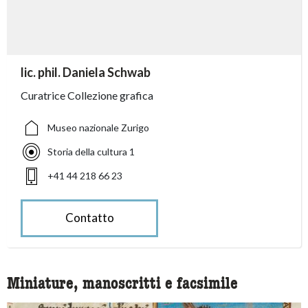
accessibility.sr-only.person_card_info
lic. phil. Daniela Schwab
accessibility.sr-only.museum
accessibility.sr-only.departement
accessibility.sr-only.phone
Curatrice Collezione grafica
Museo nazionale Zurigo
Storia della cultura 1
+41 44 218 66 23
Contatto
Miniature, manoscritti e facsimile