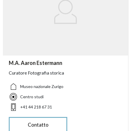
accessibility.sr-only.person_card_info
M.A. Aaron Estermann
accessibility.sr-only.museum
accessibility.sr-only.departement
accessibility.sr-only.phone
Curatore Fotografia storica
Museo nazionale Zurigo
Centro studi
+41 44 218 67 31
Contatto