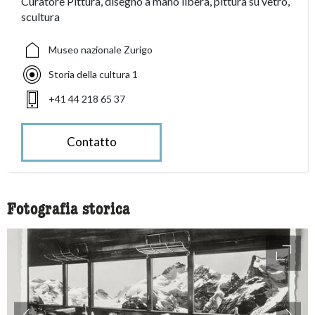
Curatore Pittura, disegno a mano libera, pittura su vetro,
scultura
Museo nazionale Zurigo
Storia della cultura 1
+41 44 218 65 37
Contatto
Fotografia storica
access
accessibility.slider.show_pre_image
ac