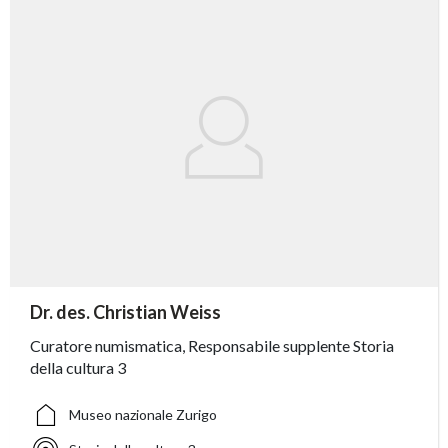
accessibility.sr-only.person_card_info
Dr. des. Christian Weiss
accessibility.sr-only.museum
accessibility.sr-only.departement
accessibility.sr-only.phone
Curatore numismatica, Responsabile supplente Storia
della cultura 3
Museo nazionale Zurigo