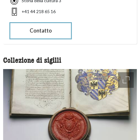
Storia della cultura 3
+41 44 218 65 16
Contatto
Collezione di sigilli
access