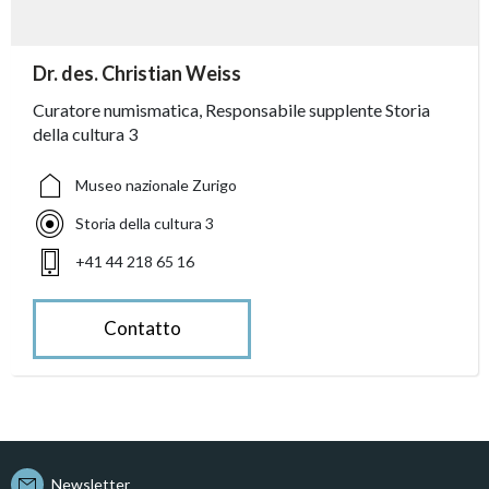
accessibility.sr-only.person_card_info
Dr. des. Christian Weiss
accessibility.sr-only.museum
accessibility.sr-only.departement
accessibility.sr-only.phone
Curatore numismatica, Responsabile supplente Storia
della cultura 3
Museo nazionale Zurigo
Storia della cultura 3
+41 44 218 65 16
Contatto
Newsletter