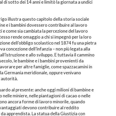
al di sotto dei 14 anni e limitò la giornata a undici
go illustra questo capitolo della storia sociale
ne e i bambini dovessero contribuire al lavoro
ti e come sia cambiata la percezione del lavoro
stesso rende omaggio a chi si impegnò per la loro
zione dell’obbligo scolastico nel 1874 fu una pietra
va concezione dell’infanzia – non più legata alla
l’istruzione e allo sviluppo. E tuttavia il cammino
secolo, le bambine e i bambini provenienti da
avorare per altre famiglie, come spazzacamini in
lla Germania meridionale, oppure venivano
e autorità.
ardo al presente: anche oggi milioni di bambine e
 nelle miniere, nelle piantagioni di cacao o nelle
istono ancora forme di lavoro minorile, quando
vantaggiati devono contribuire al reddito
o da apprendista. La statua della Giustizia con