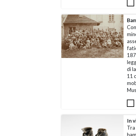
Bam
Con 
min
asse
fati
1877
legg
di l
11 o
mobi
Mus
In v
Tra 
bamb