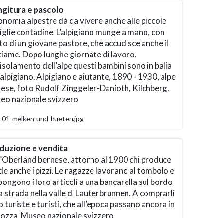
gitura e pascolo
onomia alpestre dà da vivere anche alle piccole
glie contadine. L’alpigiano munge a mano, con
uto di un giovane pastore, che accudisce anche il
tiame. Dopo lunghe giornate di lavoro,
’isolamento dell’alpe questi bambini sono in balia
’alpigiano. Alpigiano e aiutante, 1890 - 1930, alpe
nese, foto Rudolf Zinggeler-Danioth, Kilchberg,
eo nazionale svizzero
01-melken-und-hueten.jpg
duzione e vendita
l’Oberland bernese, attorno al 1900 chi produce
e anche i pizzi. Le ragazze lavorano al tombolo e
ongono i loro articoli a una bancarella sul bordo
a strada nella valle di Lauterbrunnen. A comprarli
 turiste e turisti, che all’epoca passano ancora in
rozza. Museo nazionale svizzero