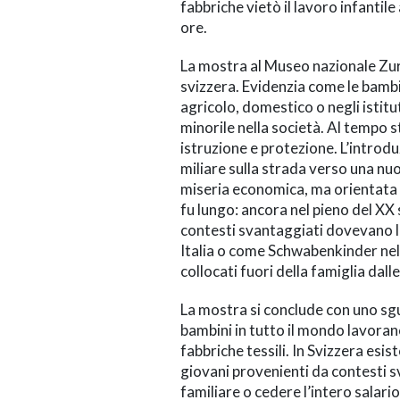
fabbriche vietò il lavoro infantile 
ore.
La mostra al Museo nazionale Zuri
svizzera. Evidenzia come le bambi
agricolo, domestico o negli istitu
minorile nella società. Al tempo 
istruzione e protezione. L’introdu
miliare sulla strada verso una nuo
miseria economica, ma orientata al
fu lungo: ancora nel pieno del XX 
contesti svantaggiati dovevano l
Italia o come Schwabenkinder ne
collocati fuori della famiglia dall
La mostra si conclude con uno sgu
bambini in tutto il mondo lavorano
fabbriche tessili. In Svizzera es
giovani provenienti da contesti s
familiare o cedere l’intero salari