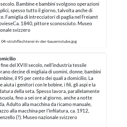
 secolo. Bambine e bambini svolgono operazioni
lici, spesso tutto il giorno, talvolta anche di
e. Famiglia di intrecciatori di paglia nel Freiamt
ovieseCa. 1840, pittore sconosciuto. Museo
ionale svizzero
04-strohflechterei-in-der-bauernstube.jpg
omicilio
 fine del XVIII secolo, nell’industria tessile
rano decine di migliaia di uomini, donne, bambini
mbine, il 95 per cento dei quali a domicilio. La
e aiuta i genitori con le bobine, i fili, gli aspi e la
datura della seta. Spesso lavora, parallelamente
 scuola, fino a sei ore al giorno, anche a notte
da. Adulto alla macchina da ricamo manuale,
zzo alla macchina per l’infilatura, ca. 1912,
enzello (?). Museo nazionale svizzero