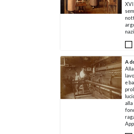
XVI
semp
nott
arg
naz
A d
Alla
lavo
e ba
prol
luci
alla
fon
raga
App