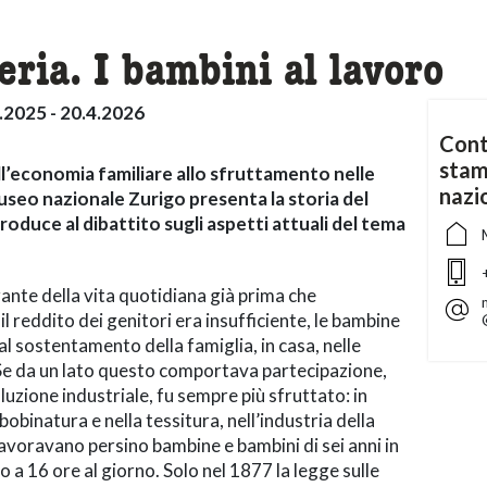
eria. I bambini al lavoro
.2025 - 20.4.2026
Cont
stam
ll’economia familiare allo sfruttamento nelle
nazi
Museo nazionale Zurigo
presenta la storia del
troduce al dibattito sugli aspetti attuali del tema
grante della vita quotidiana già prima che
 reddito dei genitori era insufficiente, le bambine
l sostentamento della famiglia, in casa, nelle
. Se da un lato questo comportava partecipazione,
voluzione industriale, fu sempre più sfruttato: in
 bobinatura e nella tessitura, nell’industria della
lavoravano persino bambine e bambini di sei anni in
o a 16 ore al giorno. Solo nel 1877 la legge sulle