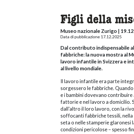
Figli della mis
Museo nazionale Zurigo | 19.12
Data di pubblicazione 17.12.2025
Dal contributo indispensabile a
fabbriche:
la nuova mostra al 
lavoro infantile in Svizzera e in
al livello mondiale
.
Il lavoro infantile era parte inte
sorgessero le fabbriche. Quando il
e i bambini dovevano contribuire a
fattorie e nel lavoro a domicilio
dall'altro il loro lavoro, con la ri
soffocanti fabbriche tessili, nella
seta o nelle stamperie glaronesi 
condizioni pericolose – spesso fin