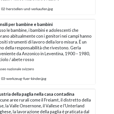
02-herstellen-und-verkaufen.jpg
nsili per bambine e bambini
so le bambine, i bambini e adolescenti che
rano abitualmente con i genitori nei campi hanno
siti strumenti di lavoro della loro misura. È un
o della responsabilità che rivestono. Gerla
veniente da Anzonico in Leventina, 1900 – 1980,
iolo / abete rosso
seo nazionale svizzero
03-werkzeug-fuer-kinder.jpg
stria della paglia nella casa contadina
lcune aree rurali come il Freiamt, il distretto della
e, la Valle Onsernone, il Vallese e l’Unterland
ghese, la lavorazione della paglia è praticata dal