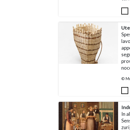
Ute
Spes
lavo
appo
segn
pro
nocc
© Mu
Indu
In a
Sens
zuri