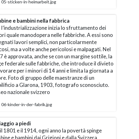
05-sticken-in-heimarbeit.jpg
bine e bambini nella fabbrica
l’industrializzazione inizia lo sfruttamento dei
ori quale manodopera nelle fabbriche. A essi sono
gnati lavori semplici, non particolarmente
cosi, ma a volte anche pericolosi e malpagati. Nel
 è approvata, anche se con un margine sottile, la
e federale sulle fabbriche, che introduce il divieto
avorare per i minori di 14 anni e limita la giornata a
re. Foto di gruppo delle maestranze di un
lificio a Glarona, 1903, fotografo sconosciuto.
eo nazionale svizzero
06-kinder-in-der-fabrik.jpg
iaggio a piedi
il 1801 e il 1914, ogni anno la povertà spinge
ine e bambini dai Grigioni e dalla Svizzera