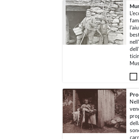
Mun
L’ec
fami
l’ai
bes
nell
dell
tici
Mus
Pro
Nel
vend
prop
dell
sono
car