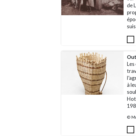
de L
prop
épo
sui
Out
Les
trav
l’ag
à le
soul
Hot
1980
© Mu