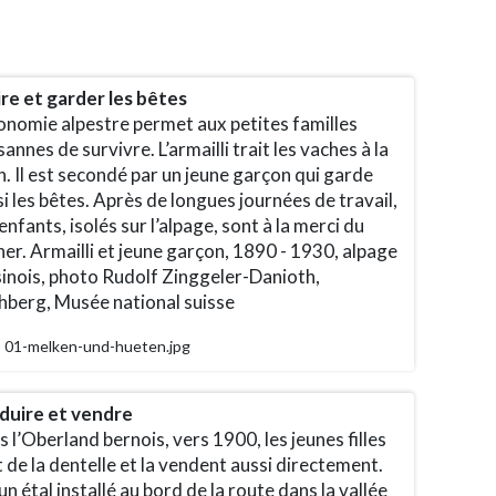
ire et garder les bêtes
onomie alpestre permet aux petites familles
annes de survivre. L’armailli trait les vaches à la
. Il est secondé par un jeune garçon qui garde
i les bêtes. Après de longues journées de travail,
enfants, isolés sur l’alpage, sont à la merci du
er. Armailli et jeune garçon, 1890 - 1930, alpage
sinois, photo Rudolf Zinggeler-Danioth,
chberg, Musée national suisse
01-melken-und-hueten.jpg
duire et vendre
 l’Oberland bernois, vers 1900, les jeunes filles
 de la dentelle et la vendent aussi directement.
un étal installé au bord de la route dans la vallée