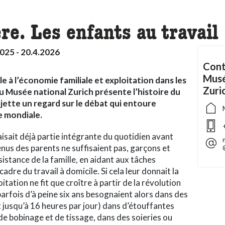
re. Les enfants au travail
025 - 20.4.2026
Cont
Musé
e à l’économie familiale et exploitation dans les
Zuri
du Musée national Zurich présente l’histoire du
 jette un regard sur le débat qui entoure
e mondiale.
faisait déjà partie intégrante du quotidien avant
venus des parents ne suffisaient pas, garçons et
bsistance de la famille, en aidant aux tâches
adre du travail à domicile. Si cela leur donnait la
oitation ne fit que croître à partir de la révolution
parfois d’à peine six ans besognaient alors dans des
jusqu’à 16 heures par jour) dans d’étouffantes
 de bobinage et de tissage, dans des soieries ou