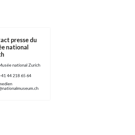
act presse du
e national
ch
Musée national Zurich
+41 44 218 65 64
medien
@nationalmuseum.ch