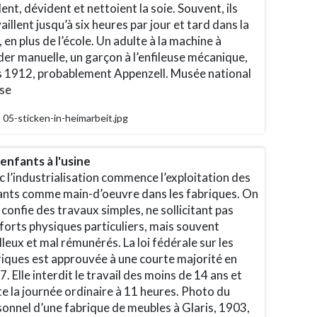
lent, dévident et nettoient la soie. Souvent, ils
aillent jusqu’à six heures par jour et tard dans la
, en plus de l’école. Un adulte à la machine à
er manuelle, un garçon à l’enfileuse mécanique,
s 1912, probablement Appenzell. Musée national
sse
05-sticken-in-heimarbeit.jpg
enfants à l'usine
 l’industrialisation commence l’exploitation des
ants comme main-d’oeuvre dans les fabriques. On
 confie des travaux simples, ne sollicitant pas
forts physiques particuliers, mais souvent
lleux et mal rémunérés. La loi fédérale sur les
riques est approuvée à une courte majorité en
. Elle interdit le travail des moins de 14 ans et
te la journée ordinaire à 11 heures. Photo du
onnel d’une fabrique de meubles à Glaris, 1903,