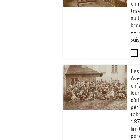
enfi
trav
nuit
brod
ver
sui
Les 
Avec
enf
leur
d’ef
péri
fab
1877
limi
pers