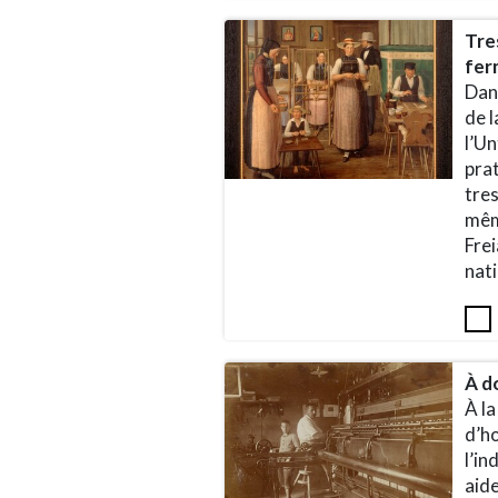
Tres
fer
Dans
de l
l’Un
prat
tres
même
Fre
nati
À d
À la
d’h
l’in
aide