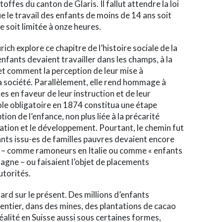
offes du canton de Glaris. Il fallut attendre la loi
e le travail des enfants de moins de 14 ans soit
re soit limitée à onze heures.
ich explore ce chapitre de l’histoire sociale de la
nfants devaient travailler dans les champs, à la
et comment la perception de leur mise à
la société. Parallèlement, elle rend hommage à
es en faveur de leur instruction et de leur
cole obligatoire en 1874 constitua une étape
on de l’enfance, non plus liée à la précarité
ation et le développement. Pourtant, le chemin fut
fants issu-es de familles pauvres devaient encore
ers – comme ramoneurs en Italie ou comme «
enfants
magne – ou faisaient l’objet de placements
utorités.
ard sur le présent. Des millions d’enfants
entier, dans des mines, des plantations de cacao
réalité en Suisse aussi sous certaines formes,