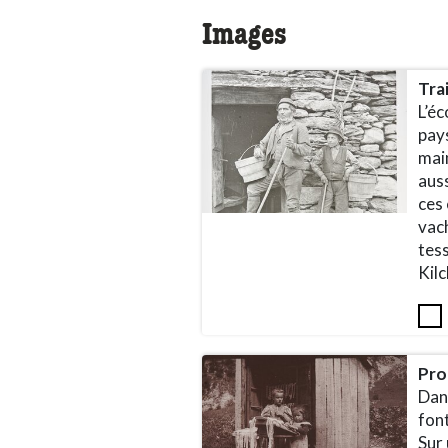
Images
Tra
L’éc
pays
main
auss
ces 
vach
tes
Kil
Pro
Dans
font
Sur 