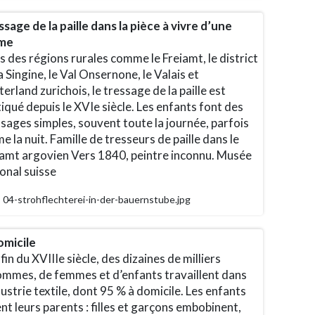
sage de la paille dans la pièce à vivre d’une
me
 des régions rurales comme le Freiamt, le district
a Singine, le Val Onsernone, le Valais et
terland zurichois, le tressage de la paille est
iqué depuis le XVIe siècle. Les enfants font des
sages simples, souvent toute la journée, parfois
 la nuit. Famille de tresseurs de paille dans le
iamt argovien Vers 1840, peintre inconnu. Musée
onal suisse
04-strohflechterei-in-der-bauernstube.jpg
omicile
 fin du XVIIIe siècle, des dizaines de milliers
ommes, de femmes et d’enfants travaillent dans
dustrie textile, dont 95 % à domicile. Les enfants
nt leurs parents : filles et garçons embobinent,