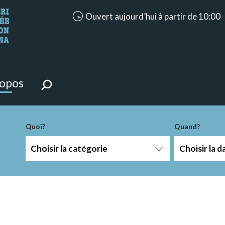
accessibility.aria.opening_hours: Ouvert a
Ouvert aujourd’hui à partir de 10:00
ntenu de la page.
ropos
-term
Quoi?
Quand?
Choisir la catégorie
Choisir la d