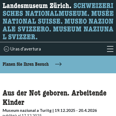
Wonach suchen Sie?
Hier können Sie nach Inhalten der Seite suchen.
Uras d'avertura
acc
accessibility.sr-only.body-term
Planen Sie Ihren Besuch
Aus der Not geboren. Arbeitende
Kinder
Museum naziunal a Turitg | 19.12.2025 - 20.4.2026
publitgà al 17.12.2025