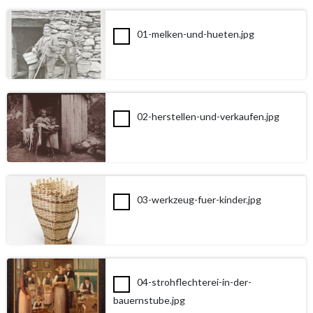
01-melken-und-hueten.jpg
02-herstellen-und-verkaufen.jpg
03-werkzeug-fuer-kinder.jpg
04-strohflechterei-in-der-
bauernstube.jpg