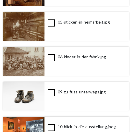
05-sticken-in-heimarbeit.jpg
06-kinder-in-der-fabrik.jpg
09-zu-fuss-unterwegs.jpg
10-blick-in-die-ausstellung.jpeg