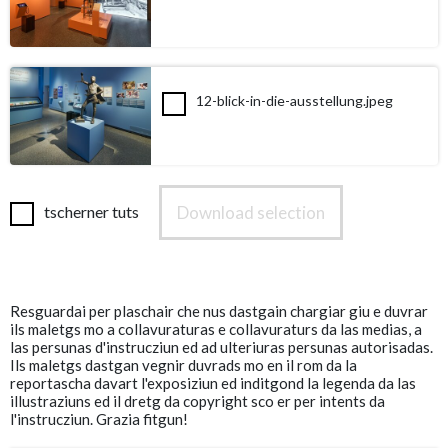
12-blick-in-die-ausstellung.jpeg
Download selection
tscherner tuts
Resguardai per plaschair che nus dastgain chargiar giu e duvrar
ils maletgs mo a collavuraturas e collavuraturs da las medias, a
las persunas d'instrucziun ed ad ulteriuras persunas autorisadas.
Ils maletgs dastgan vegnir duvrads mo en il rom da la
reportascha davart l'exposiziun ed inditgond la legenda da las
illustraziuns ed il dretg da copyright sco er per intents da
l'instrucziun. Grazia fitgun!