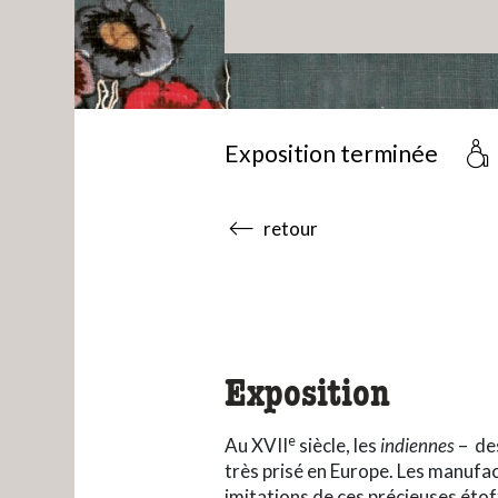
Exposition terminée
accessibility.sr-only.body
retour
Exposition
e
Au XVII
siècle, les
indiennes
–
de
très prisé en Europe. Les manufa
imitations de ces précieuses étoff