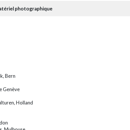
tériel photographique
k, Bern
 de Genève
turen, Holland
ndon
es, Mulhouse