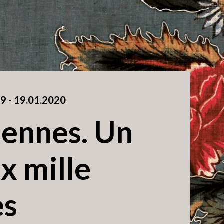
19
accessibility.time_to
-
19.01.2020
iennes. Un
ux mille
es