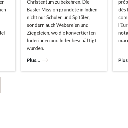
en
Christentum zu bekehren. Die
prép
uch
Basler Mission gründete in Indien
dès 
nicht nur Schulen und Spitäler,
comm
sondern auch Webereien und
l’Eu
del
Ziegeleien, wo die konvertierten
nota
Inderinnen und Inder beschäftigt
marc
wurden.
Plus…
Plu