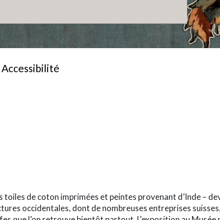
Accessibilité
-term
s toiles de coton imprimées et peintes provenant d’Inde – d
ctures occidentales, dont de nombreuses entreprises suisses
es que l’on retrouve bientôt partout. L'exposition au Musée na