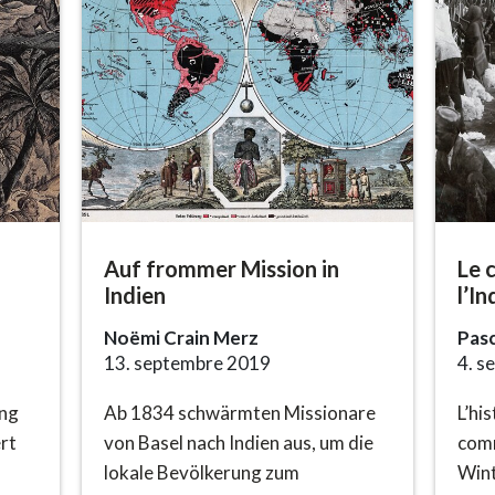
Auf frommer Mission in
Le 
Indien
l’In
Noëmi Crain Merz
Pas
13. septembre 2019
4. s
ung
Ab 1834 schwärmten Missionare
L’hi
rt
von Basel nach Indien aus, um die
comm
lokale Bevölkerung zum
Wint