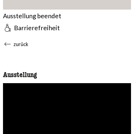
Ausstellung beendet
Barrierefreiheit
accessibility.sr-only.body-term
zurück
Ausstellung