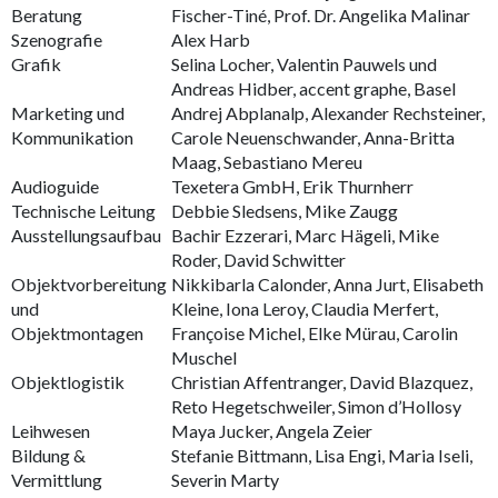
Beratung
Fischer-Tiné, Prof. Dr. Angelika Malinar
Szenografie
Alex Harb
Grafik
Selina Locher, Valentin Pauwels und
Andreas Hidber, accent graphe, Basel
Marketing und
Andrej Abplanalp, Alexander Rechsteiner,
Kommunikation
Carole Neuenschwander, Anna-Britta
Maag, Sebastiano Mereu
Audioguide
Texetera GmbH, Erik Thurnherr
Technische Leitung
Debbie Sledsens, Mike Zaugg
Ausstellungsaufbau
Bachir Ezzerari, Marc Hägeli, Mike
Roder, David Schwitter
Objektvorbereitung
Nikkibarla Calonder, Anna Jurt, Elisabeth
und
Kleine, Iona Leroy, Claudia Merfert,
Objektmontagen
Françoise Michel, Elke Mürau, Carolin
Muschel
Objektlogistik
Christian Affentranger, David Blazquez,
Reto Hegetschweiler, Simon d’Hollosy
Leihwesen
Maya Jucker, Angela Zeier
Bildung &
Stefanie Bittmann, Lisa Engi, Maria Iseli,
Vermittlung
Severin Marty