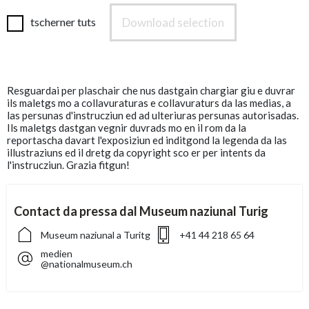
Download selection
tscherner tuts
Resguardai per plaschair che nus dastgain chargiar giu e duvrar
ils maletgs mo a collavuraturas e collavuraturs da las medias, a
las persunas d'instrucziun ed ad ulteriuras persunas autorisadas.
Ils maletgs dastgan vegnir duvrads mo en il rom da la
reportascha davart l'exposiziun ed inditgond la legenda da las
illustraziuns ed il dretg da copyright sco er per intents da
l'instrucziun. Grazia fitgun!
Contact da pressa dal Museum naziunal Turig
Museum naziunal a Turitg
+41 44 218 65 64
medien
@nationalmuseum.ch