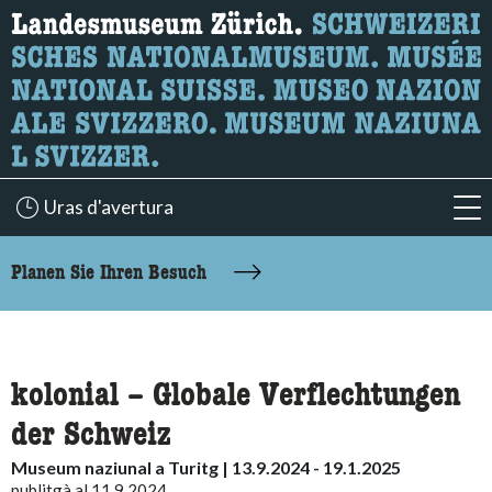
Wonach suchen Sie?
Hier können Sie nach Inhalten der Seite suchen.
Uras d'avertura
acc
accessibility.sr-only.body-term
Planen Sie Ihren Besuch
kolonial – Globale Verflechtungen
der Schweiz
Museum naziunal a Turitg | 13.9.2024 - 19.1.2025
publitgà al 11.9.2024