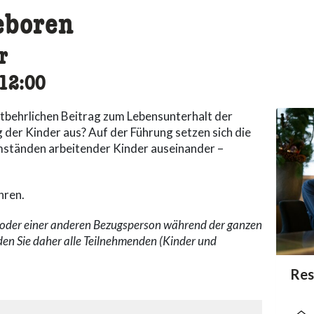
eboren
r
cessibility.time_to
12:00
ntbehrlichen Beitrag zum Lebensunterhalt der
g der Kinder aus? Auf der Führung setzen sich die
ständen arbeitender Kinder auseinander –
hren.
n oder einer anderen Bezugsperson während der ganzen
den Sie daher alle Teilnehmenden (Kinder und
acc
Res
acce
acce