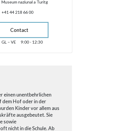
Museum naziunal a Turitg
+41 44 218 66 00
Contact
GL – VE
9:00 - 12:30
glindesdi fin venderdi 09:00 - 12:30
sibility.sr-only.opening_hours
er einen unentbehrlichen
uf dem Hof oder in der
urden Kinder vor allem aus
tskräfte ausgebeutet. Sie
he sowie
t nicht in die Schule. Ab