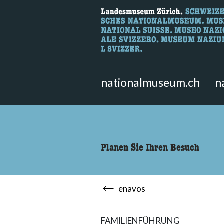
Wonach suche
Hier können Sie nach Inhalten der
nationalmuseum.ch
n
Planen Sie Ihren Besuch
enavos
FAMILIENFÜHRUNG