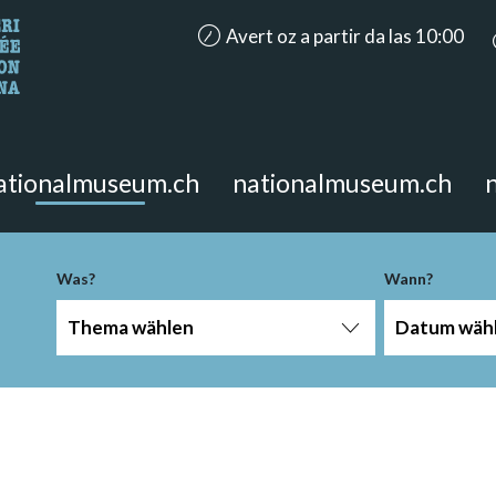
accessibility.aria.opening_hours: Aver
Avert oz a partir da las 10:00
n Sie?
 Seite suchen.
ationalmuseum.ch
nationalmuseum.ch
Was?
Wann?
Thema wählen
Datum wäh