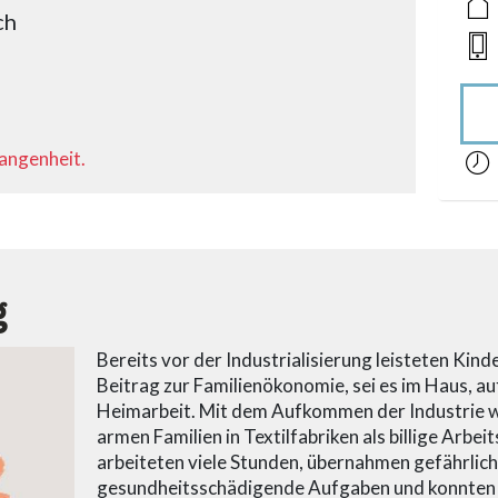
ch
gangenheit.
acces
g
Bereits vor der Industrialisierung leisteten Kind
Beitrag zur Familienökonomie, sei es im Haus, a
Heimarbeit. Mit dem Aufkommen der Industrie w
armen Familien in Textilfabriken als billige Arbei
arbeiteten viele Stunden, übernahmen gefährlic
gesundheitsschädigende Aufgaben und konnten of