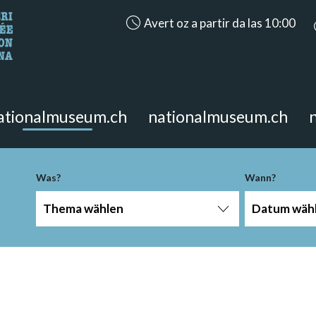
accessibility.aria.opening_hours: Aver
Avert oz a partir da las 10:00
n Sie?
 Seite suchen.
ationalmuseum.ch
nationalmuseum.ch
Was?
Wann?
Thema wählen
Datum wäh