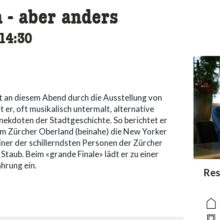
 - aber anders
cessibility.time_to
14:30
t an diesem Abend durch die Ausstellung von
t er, oft musikalisch untermalt, alternative
nekdoten der Stadtgeschichte. So berichtet er
em Zürcher Oberland (beinahe) die New Yorker
iner der schillerndsten Personen der Zürcher
 Staub. Beim «grande Finale» lädt er zu einer
hrung ein.
acc
Res
acce
acce