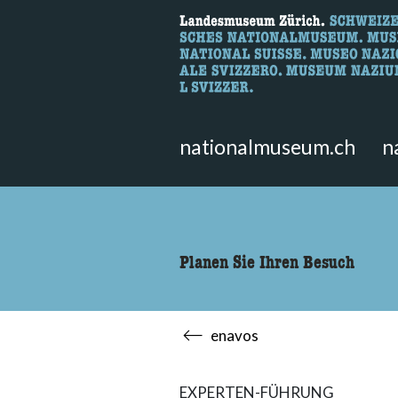
Wonach suche
Hier können Sie nach Inhalten der
nationalmuseum.ch
n
Planen Sie Ihren Besuch
enavos
EXPERTEN-FÜHRUNG