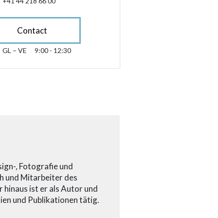
+41 44 218 66 00
Contact
GL – VE
9:00 - 12:30
glindesdi fin venderdi 09:00 - 12:30
sibility.sr-only.opening_hours
ign-, Fotografie und
h und Mitarbeiter des
hinaus ist er als Autor und
ien und Publikationen tätig.