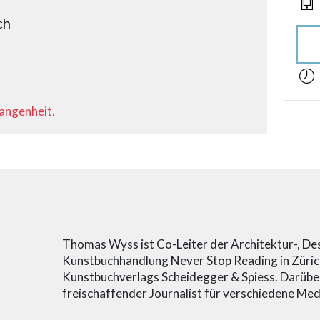
ch
acces
gangenheit.
Thomas Wyss ist Co-Leiter der Architektur-, Des
Kunstbuchhandlung Never Stop Reading in Züric
Kunstbuchverlags Scheidegger & Spiess. Darüber 
freischaffender Journalist für verschiedene Med