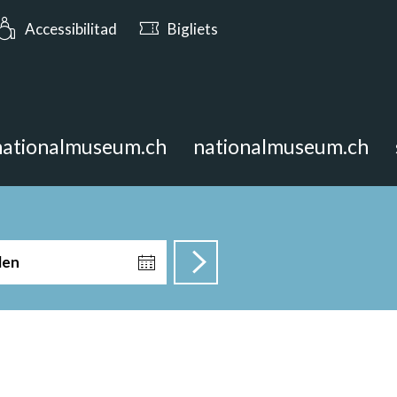
t oz a partir da las 10:00
Accessibilitad
Bigliets
nationalmuseum.ch
nationalmuseum.ch
len