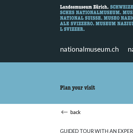
What are you 
Here you can search for content 
nationalmuseum.ch
n
Plan your visit
back
GUIDED TOUR WITH AN EXPE