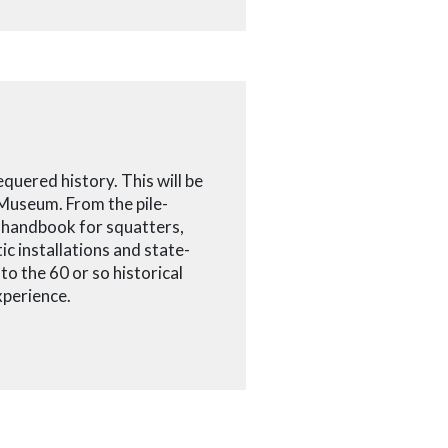
quered history. This will be
 Museum. From the pile-
e handbook for squatters,
ic installations and state-
o the 60 or so historical
xperience.