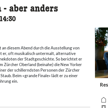
 - aber anders
cessibility.time_to
14:30
t an diesem Abend durch die Ausstellung von
t er, oft musikalisch untermalt, alternative
nekdoten der Stadtgeschichte. So berichtet er
em Zürcher Oberland (beinahe) die New Yorker
iner der schillerndsten Personen der Zürcher
 Staub. Beim «grande Finale» lädt er zu einer
hrung ein.
acc
Res
acce
acce