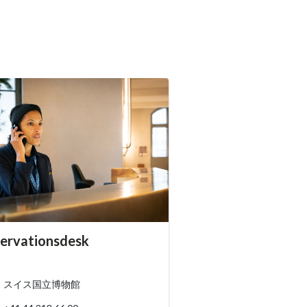
essibility.sr-only.person_card_info
ervationsdesk
ssibility.sr-only.museum
ssibility.sr-only.phone
スイス国立博物館