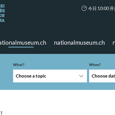
accessibility.ar
今日 10:00 
looking for?
on the page.
ationalmuseum.ch
nationalmuseum.ch
What?
When?
Choose a topic
Choose da
RT