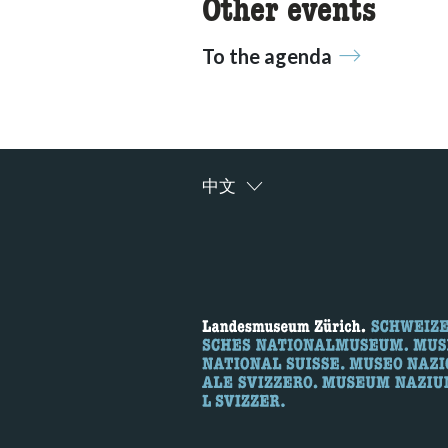
Other events
To the agenda
中文