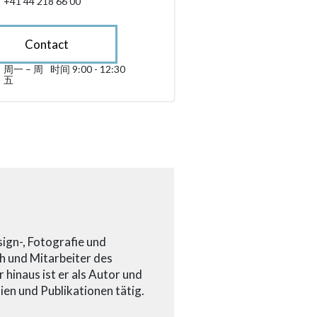
+41 44 218 66 00
Contact
周一 – 周
时间 9:00 - 12:30
星期一 till 星期五 09:00 - 12:30
五
sibility.sr-only.opening_hours
ign-, Fotografie und
h und Mitarbeiter des
hinaus ist er als Autor und
ien und Publikationen tätig.