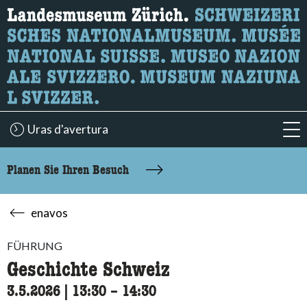
Wonach suchen Sie?
Hier können Sie nach Inhalten der Seite suchen.
Uras d'avertura
acc
Planen Sie Ihren Besuch
enavos
FÜHRUNG
Geschichte Schweiz
3.5.2026
|
13:30
accessibility.time_to
–
14:30