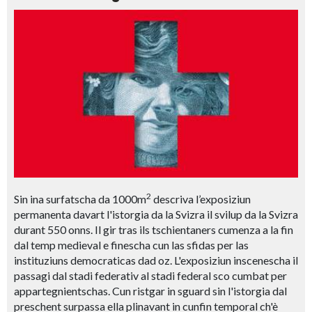
2
Sin ina surfatscha da 1000m
descriva l’exposiziun
permanenta davart l'istorgia da la Svizra il svilup da la Svizra
durant 550 onns. Il gir tras ils tschientaners cumenza a la fin
dal temp medieval e finescha cun las sfidas per las
instituziuns democraticas dad oz. L'exposiziun inscenescha il
passagi dal stadi federativ al stadi federal sco cumbat per
appartegnientschas. Cun ristgar in sguard sin l'istorgia dal
preschent surpassa ella plinavant in cunfin temporal ch'è