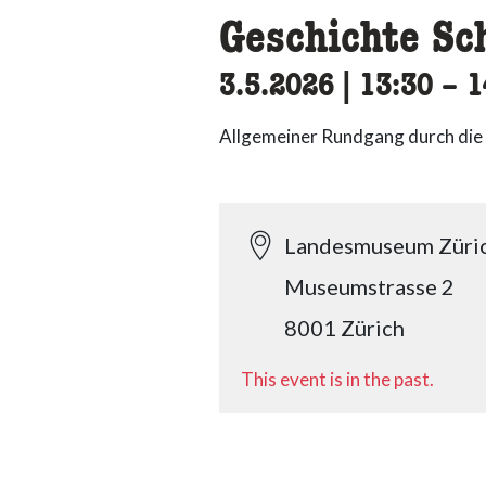
Geschichte Sc
3.5.2026
|
13:30
acce
–
1
Allgemeiner Rundgang durch die 
Landesmuseum Züri
Museumstrasse 2
8001 Zürich
This event is in the past.