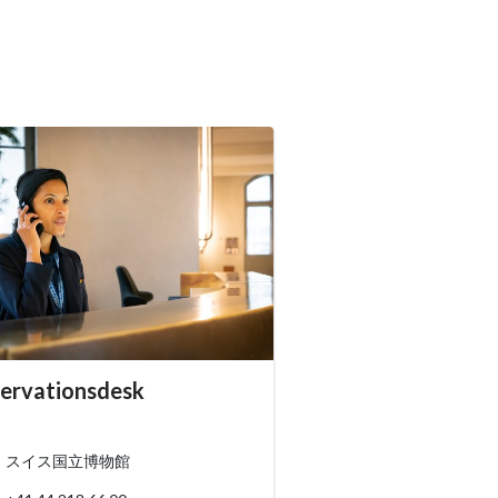
essibility.sr-only.person_card_info
ervationsdesk
ssibility.sr-only.museum
ssibility.sr-only.phone
スイス国立博物館