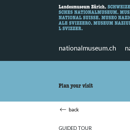
What are you 
Here you can search for content 
nationalmuseum.ch
n
Plan your visit
back
GUIDED TOUR