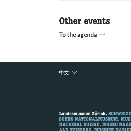
Other events
To the agenda
中文