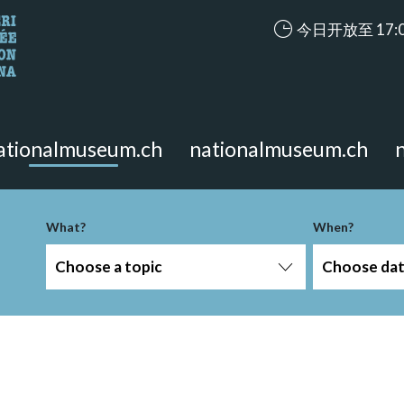
accessibility.ari
今日开放至 17:
looking for?
on the page.
ationalmuseum.ch
nationalmuseum.ch
What?
When?
Choose a topic
Choose da