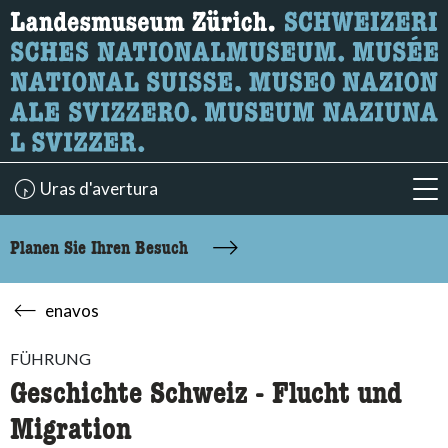
Wonach suchen Sie?
Hier können Sie nach Inhalten der Seite suchen.
Uras d'avertura
acc
Planen Sie Ihren Besuch
enavos
FÜHRUNG
Geschichte Schweiz - Flucht und
Migration