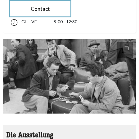
Contact
GL – VE
9:00 - 12:30
glindesdi fin venderdi 09:00 - 12:30
accessibility.sr-only.opening_hours
access
Die Ausstellung