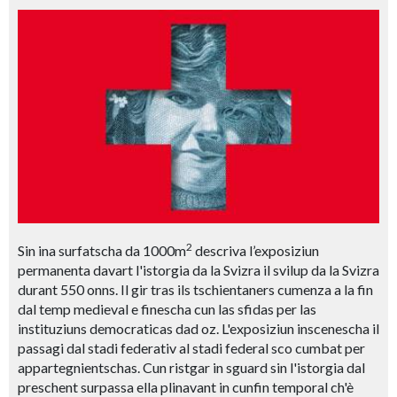
2
Sin ina surfatscha da 1000m
descriva l’exposiziun
permanenta davart l'istorgia da la Svizra il svilup da la Svizra
durant 550 onns. Il gir tras ils tschientaners cumenza a la fin
dal temp medieval e finescha cun las sfidas per las
instituziuns democraticas dad oz. L'exposiziun inscenescha il
passagi dal stadi federativ al stadi federal sco cumbat per
appartegnientschas. Cun ristgar in sguard sin l'istorgia dal
preschent surpassa ella plinavant in cunfin temporal ch'è