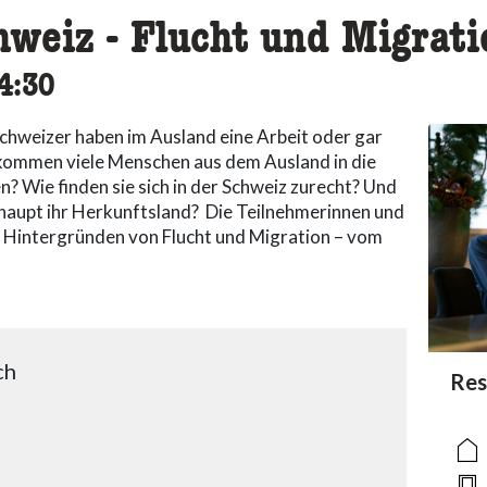
hweiz - Flucht und Migrati
ssibility.time_to
4:30
chweizer haben im Ausland eine Arbeit oder gar
g kommen viele Menschen aus dem Ausland in die
? Wie finden sie sich in der Schweiz zurecht? Und
aupt ihr Herkunftsland? Die Teilnehmerinnen und
n Hintergründen von Flucht und Migration – vom
ch
acc
Res
acce
acce