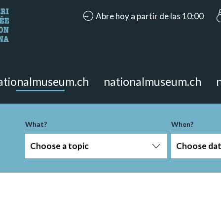
accessibility.aria.opening_hours: Abre 
Abre hoy a partir de las 10:00
looking for?
on the page.
ationalmuseum.ch
nationalmuseum.ch
What?
When?
Choose a topic
Choose da