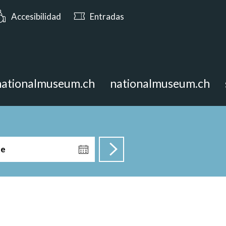
hoy a partir de las 10:00
Accesibilidad
Entradas
nationalmuseum.ch
nationalmuseum.ch
te