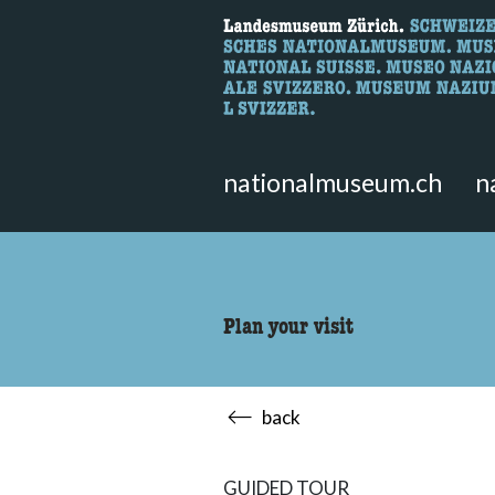
What are you 
Here you can search for content 
nationalmuseum.ch
n
Plan your visit
back
GUIDED TOUR