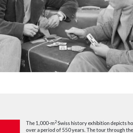
2
The 1,000-m
Swiss history exhibition depicts 
over a period of 550 years. The tour through the 