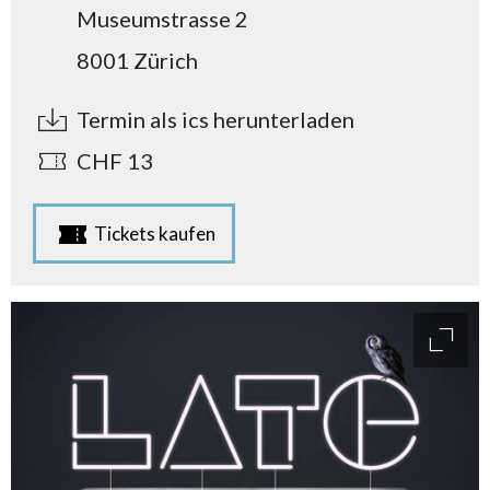
Museumstrasse 2
8001 Zürich
Termin als ics herunterladen
CHF 13
Tickets kaufen
access