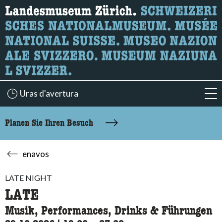
Wonach suchen Sie?
Hier können Sie nach Inhalten der Seite suchen.
Uras d'avertura
acc
Planen Sie Ihren Besuch
enavos
LATE NIGHT
LATE
Musik, Performances, Drinks & Führungen