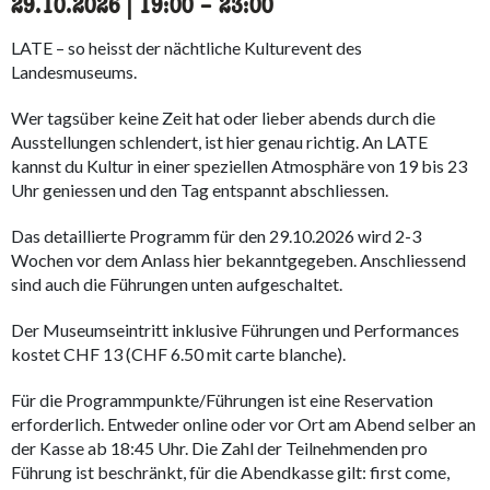
29.10.2026
|
19:00
accessibility.time_to
–
23:00
LATE – so heisst der nächtliche Kulturevent des
Landesmuseums.
Wer tagsüber keine Zeit hat oder lieber abends durch die
Ausstellungen schlendert, ist hier genau richtig. An LATE
kannst du Kultur in einer speziellen Atmosphäre von 19 bis 23
Uhr geniessen und den Tag entspannt abschliessen.
Das detaillierte Programm für den 29.10.2026 wird 2-3
Wochen vor dem Anlass hier bekanntgegeben. Anschliessend
sind auch die Führungen unten aufgeschaltet.
Der Museumseintritt inklusive Führungen und Performances
kostet CHF 13 (CHF 6.50 mit carte blanche).
Für die Programmpunkte/Führungen ist eine Reservation
erforderlich. Entweder online oder vor Ort am Abend selber an
der Kasse ab 18:45 Uhr. Die Zahl der Teilnehmenden pro
Führung ist beschränkt, für die Abendkasse gilt: first come,