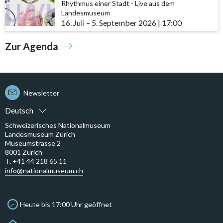
Rhythmus einer Stadt - Live aus dem
Landesmuseum
16. Juli
accessibility.time_to
–
5. September 2026
|
17:00
Zur Agenda
Newsletter
Deutsch
Schweizerisches Nationalmuseum
Landesmuseum Zürich
Museumstrasse 2
8001 Zürich
T. +41 44 218 65 11
info@nationalmuseum.ch
Heute bis 17:00 Uhr geöffnet