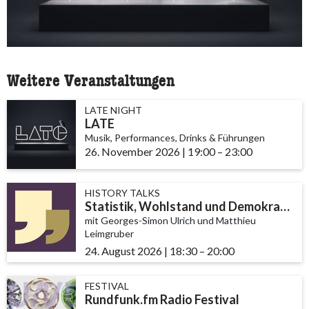
Weitere Veranstaltungen
LATE NIGHT
LATE
Musik, Performances, Drinks & Führungen
26. November 2026
|
19:00
accessibility.time_t
–
23:00
HISTORY TALKS
Statistik, Wohlstand und Demokratie
mit Georges-Simon Ulrich und Matthieu
Leimgruber
24. August 2026
|
18:30
accessibility.time_to
–
20:00
FESTIVAL
Rundfunk.fm Radio Festival