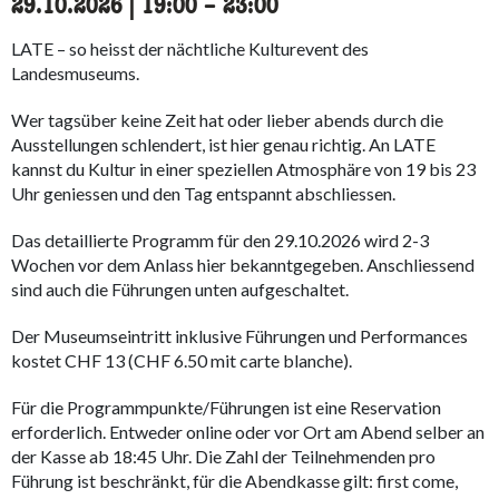
29.10.2026
|
19:00
accessibility.time_to
–
23:00
LATE – so heisst der nächtliche Kulturevent des
Landesmuseums.
Wer tagsüber keine Zeit hat oder lieber abends durch die
Ausstellungen schlendert, ist hier genau richtig. An LATE
kannst du Kultur in einer speziellen Atmosphäre von 19 bis 23
Uhr geniessen und den Tag entspannt abschliessen.
Das detaillierte Programm für den 29.10.2026 wird 2-3
Wochen vor dem Anlass hier bekanntgegeben. Anschliessend
sind auch die Führungen unten aufgeschaltet.
Der Museumseintritt inklusive Führungen und Performances
kostet CHF 13 (CHF 6.50 mit carte blanche).
Für die Programmpunkte/Führungen ist eine Reservation
erforderlich. Entweder online oder vor Ort am Abend selber an
der Kasse ab 18:45 Uhr. Die Zahl der Teilnehmenden pro
Führung ist beschränkt, für die Abendkasse gilt: first come,