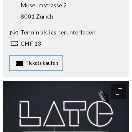
Museumstrasse 2
8001 Zürich
Termin als ics herunterladen
CHF 13
Tickets kaufen
access