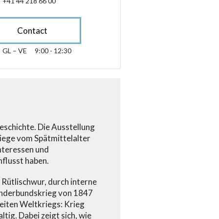
+41 44 218 66 00
Contact
GL – VE
9:00 - 12:30
glindesdi fin venderdi 09:00 - 12:30
sibility.sr-only.opening_hours
eschichte. Die Ausstellung
riege vom Spätmittelalter
Interessen und
nflusst haben.
Rütlischwur, durch interne
onderbundskrieg von 1847
eiten Weltkriegs: Krieg
tig. Dabei zeigt sich, wie