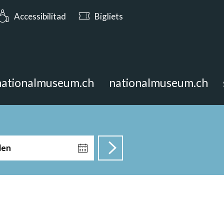
rs: Avert oz fin las 17:00
Accessibilitad
Bigliets
nationalmuseum.ch
nationalmuseum.ch
len