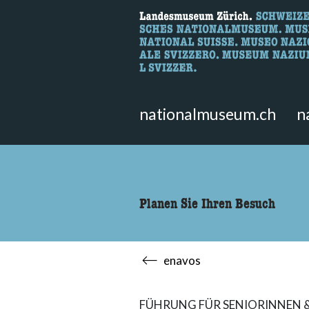
Wonach suche
Hier können Sie nach Inhalten der
nationalmuseum.ch
n
Planen Sie Ihren Besuch
enavos
FÜHRUNG FÜR SENIORINNEN 