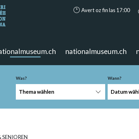
accessibility.aria.opening_hou
Avert oz fin las 17:00
n Sie?
 Seite suchen.
ationalmuseum.ch
nationalmuseum.ch
Was?
Wann?
Thema wählen
Datum wäh
& SENIOREN