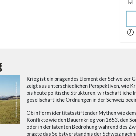
acces
g
Krieg ist ein prägendes Element der Schweizer G
zeigt aus unterschiedlichen Perspektiven, wie K
bis heute politische Strukturen, wirtschaftliche 
gesellschaftliche Ordnungen in der Schweiz beei
Ob in Form identitätsstiftender Mythen wie dem 
Konflikte wie den Bauernkrieg von 1653, den S
oder in der latenten Bedrohung während des Zw
prägte das Selbstverständnis der Schweiz nachhal