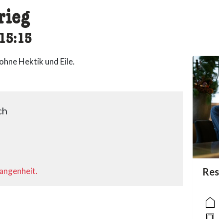
rieg
cessibility.time_to
15:15
hne Hektik und Eile.
ch
gangenheit.
acc
Res
acce
acce