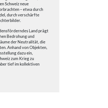
gen Schweiz neue
orbrachten – etwa durch
el, durch verschärfte
chterbilder.
iedensförderndes Land prägt
schen Bedrohung und
räume der Neutralität, die
lten. Anhand von Objekten,
stellung dazu ein,
chweiz zum Krieg zu
aber tief im kollektiven