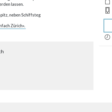
erden lassen.
pitz, neben Schiffsteg
nfach Zürich».
acces
ch