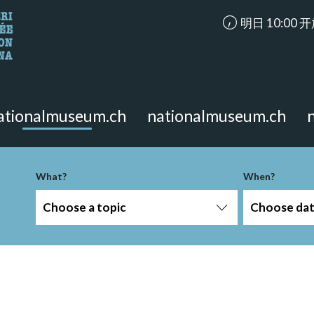
accessibility.ar
明日 10:00 
looking for?
on the page.
ationalmuseum.ch
nationalmuseum.ch
What?
When?
Choose a topic
Choose da