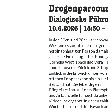
Drogenparcou
Dialogische Führu
10.6.2026
|
18:30
ac
–
In den 80er- und 90er-Jahren war
Wie kam es zur offenen Drogensze
heroinabhängigen Person damals 
Jahre an? Ein dialogischer Rundg
Cornelia Wietlisbach und Vera H
Landesmuseum Zürich und Schöpf
Einblick in die Entwicklungen vo
offenen Drogenszene bis hin zur Ü
Bestand hat. Die lebendigen Erin
Pflegefachfrau auf dem Platzspit
und Anlaufstelle für suchtkrank
Videoclips ergänzt, in denen zah
Wort erhalten und den Besuch am