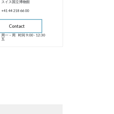
スイス国立博物館
+41 44 218 66 00
Contact
周一 – 周
时间 9:00 - 12:30
星期一 till 星期五 09:00 - 12:30
五
sibility.sr-only.opening_hours