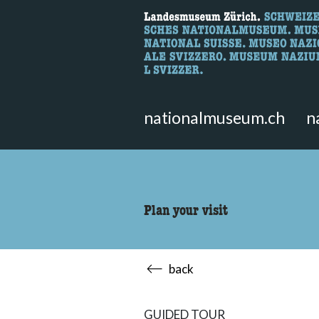
What are you 
Here you can search for content 
nationalmuseum.ch
n
Plan your visit
back
GUIDED TOUR