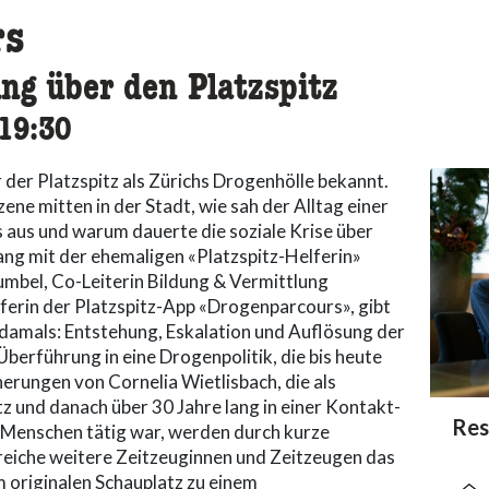
rs
ng über den Platzspitz
cessibility.time_to
19:30
 der Platzspitz als Zürichs Drogenhölle bekannt.
ne mitten in der Stadt, wie sah der Alltag einer
aus und warum dauerte die soziale Krise über
ang mit der ehemaligen «Platzspitz-Helferin»
umbel, Co-Leiterin Bildung & Vermittlung
erin der Platzspitz-App «Drogenparcours», gibt
n damals: Entstehung, Eskalation und Auflösung der
berführung in eine Drogenpolitik, die bis heute
nerungen von Cornelia Wietlisbach, die als
z und danach über 30 Jahre lang in einer Kontakt-
acc
Res
acce
acce
e Menschen tätig war, werden durch kurze
lreiche weitere Zeitzeuginnen und Zeitzeugen das
 originalen Schauplatz zu einem