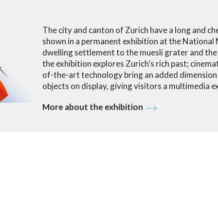
The city and canton of Zurich have a long and che
shown in a permanent exhibition at the National
dwelling settlement to the muesli grater and th
the exhibition explores Zurich’s rich past; cinemat
of-the-art technology bring an added dimension t
objects on display, giving visitors a multimedia e
More about the exhibition