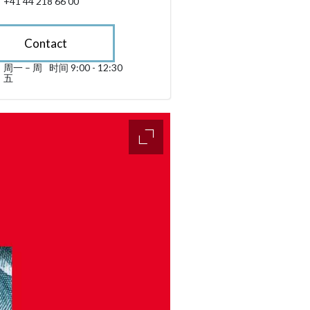
+41 44 218 66 00
Contact
周一 – 周
时间 9:00 - 12:30
星期一 till 星期五 09:00 - 12:30
五
sibility.sr-only.opening_hours
accessibility.slider.enlarge_ima