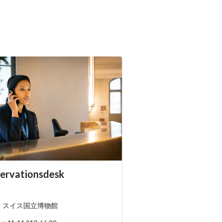
essibility.sr-only.person_card_info
ervationsdesk
ssibility.sr-only.museum
ssibility.sr-only.phone
スイス国立博物館