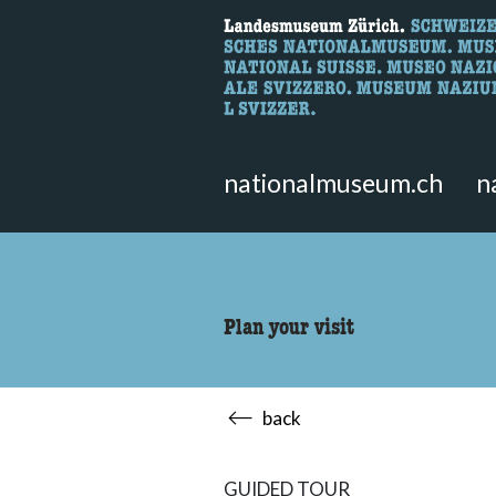
What are you 
Here you can search for content 
nationalmuseum.ch
n
Plan your visit
back
GUIDED TOUR