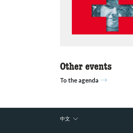
Other events
To the agenda
中文