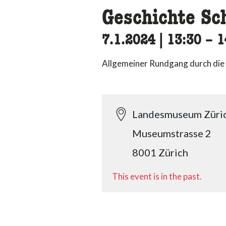
Geschichte Sc
7.1.2024
|
13:30
acce
–
1
Allgemeiner Rundgang durch die 
Landesmuseum Züri
Museumstrasse 2
8001 Zürich
This event is in the past.