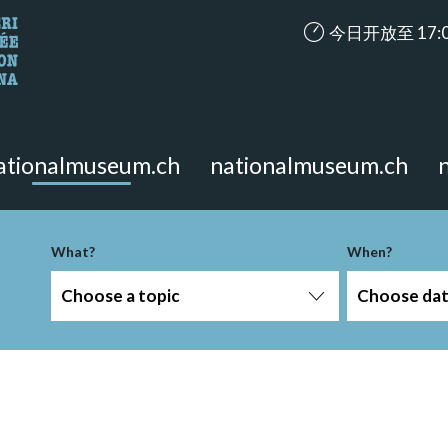
accessibility.ari
今日开放至 17:
looking for?
on the page.
ationalmuseum.ch
nationalmuseum.ch
What?
When?
Choose a topic
Choose da