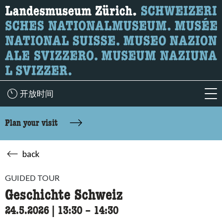
What are you looking for?
Here you can search for content on the page.
开放时间
acc
Plan your visit
back
GUIDED TOUR
Geschichte Schweiz
24.5.2026
|
13:30
accessibility.time_to
–
14:30