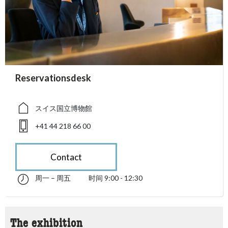
accessibility.sr-only.person_card_info
Reservationsdesk
accessibility.sr-only.museum
accessibility.sr-only.phone
スイス国立博物館
+41 44 218 66 00
Contact
周一 – 周五
时间 9:00 - 12:30
星期一 till 星期五 09:00 - 12:30
accessibility.sr-only.opening_hours
The exhibition