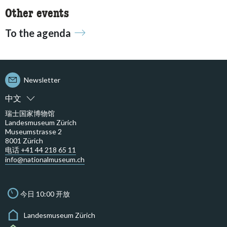
Other events
To the agenda
Newsletter
中文
瑞士国家博物馆
Landesmuseum Zürich
Museumstrasse 2
8001 Zürich
电话 +41 44 218 65 11
info@nationalmuseum.ch
今日 10:00 开放
Landesmuseum Zürich