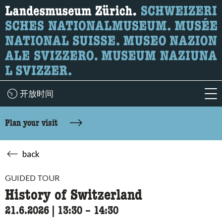
What are you looking for?
Here you can search for content on the page.
开放时间
acc
Plan your visit
back
GUIDED TOUR
History of Switzerland
21.6.2026
|
13:30
accessibility.time_to
–
14:30