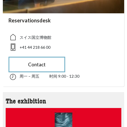
accessibility.sr-only.person_card_info
Reservationsdesk
accessibility.sr-only.museum
accessibility.sr-only.phone
スイス国立博物館
+41 44 218 66 00
Contact
周一 – 周五
时间 9:00 - 12:30
星期一 till 星期五 09:00 - 12:30
accessibility.sr-only.opening_hours
The exhibition