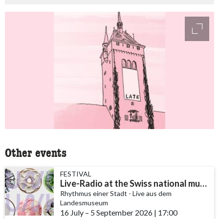
access
Other events
FESTIVAL
Live-Radio at the Swiss national museum
Rhythmus einer Stadt - Live aus dem
Landesmuseum
16 July
accessibility.time_to
–
5 September 2026
|
17:00