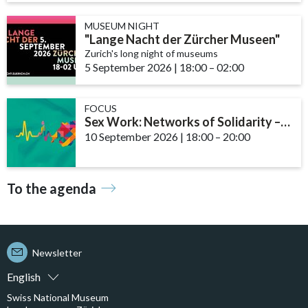
MUSEUM NIGHT
"Lange Nacht der Zürcher Museen"
Zurich's long night of museums
5 September 2026
|
18:00
accessibility.time_to
–
02:00
FOCUS
Sex Work: Networks of Solidarity – The Role of Community and Support ...
10 September 2026
|
18:00
accessibility.time_t
–
20:00
To the agenda
Newsletter
English
Swiss National Museum