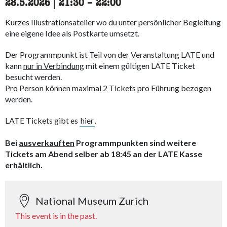
28.5.2026
|
21:30
accessibility.time_to
–
22:00
Kurzes Illustrationsatelier wo du unter persönlicher Begleitung
eine eigene Idee als Postkarte umsetzt.
Der Programmpunkt ist Teil von der Veranstaltung LATE und
kann
nur in Verbindung
mit einem gültigen LATE Ticket
besucht werden.
Pro Person können maximal 2 Tickets pro Führung bezogen
werden.
LATE Tickets gibt es
hier
.
Bei
ausverkauften
Programmpunkten sind weitere
Tickets am Abend selber ab 18:45 an der LATE Kasse
erhältlich.
National Museum Zurich
This event is in the past.