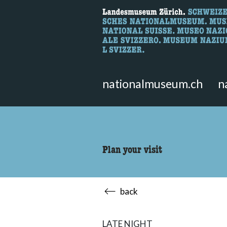
What are you 
Here you can search for content 
nationalmuseum.ch
n
Plan your visit
back
LATE NIGHT