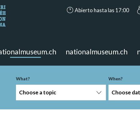
accessibility.aria.opening_hours
Abierto hasta las 17:00
looking for?
on the page.
ationalmuseum.ch
nationalmuseum.ch
What?
When?
Choose a topic
Choose da