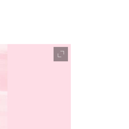
accessibility.slider.enlarge_ima