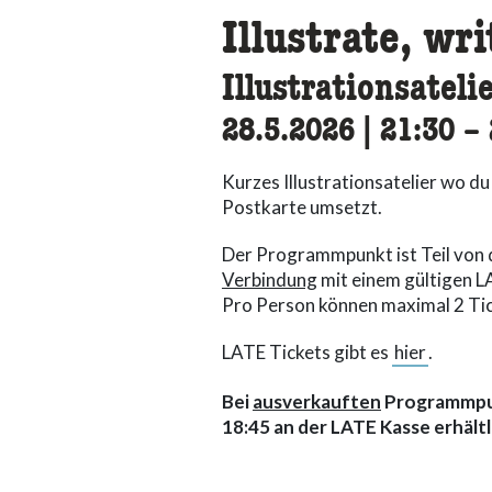
Illustrate, wri
Illustrationsateli
28.5.2026
|
21:30
ac
–
Kurzes Illustrationsatelier wo du
Postkarte umsetzt.
Der Programmpunkt ist Teil von
Verbindung
mit einem gültigen L
Pro Person können maximal 2 Ti
LATE Tickets gibt es
hier
.
Bei
ausverkauften
Programmpun
18:45 an der LATE Kasse erhältl