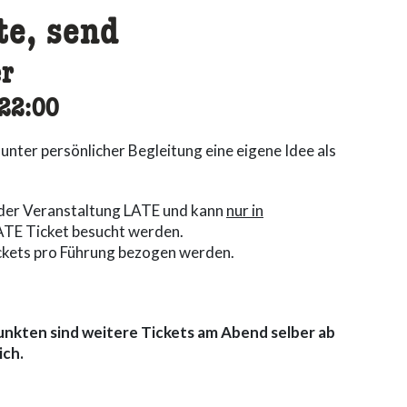
te, send
er
cessibility.time_to
22:00
 unter persönlicher Begleitung eine eigene Idee als
 der Veranstaltung LATE und kann
nur in
ATE Ticket besucht werden.
ckets pro Führung bezogen werden.
kten sind weitere Tickets am Abend selber ab
ich.