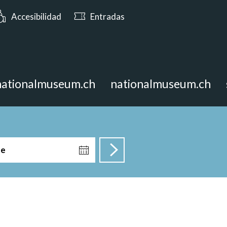
: Abierto hasta las 17:00
Accesibilidad
Entradas
nationalmuseum.ch
nationalmuseum.ch
te