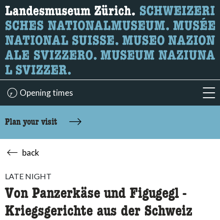
What are you looking for?
Here you can search for content on the page.
Opening times
acc
Plan your visit
back
LATE NIGHT
Von Panzerkäse und Figugegl -
Kriegsgerichte aus der Schweiz