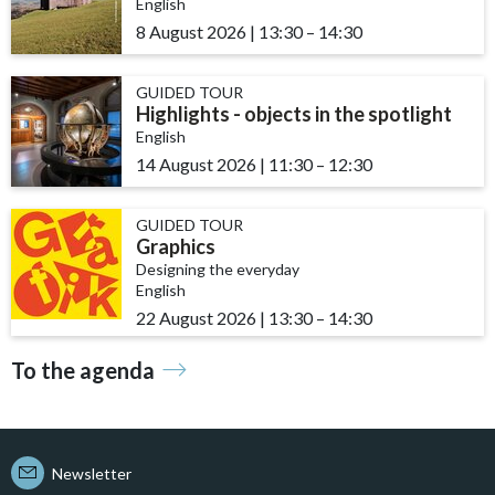
English
8 August 2026
|
13:30
accessibility.time_to
–
14:30
GUIDED TOUR
Highlights - objects in the spotlight
English
14 August 2026
|
11:30
accessibility.time_to
–
12:30
GUIDED TOUR
Graphics
Designing the everyday
English
22 August 2026
|
13:30
accessibility.time_to
–
14:30
To the agenda
Newsletter