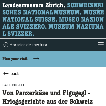
What are you looking for?
Here you can search for content on the page.
Horarios de apertura
acc
Plan your visit
back
LATE NIGHT
Von Panzerkäse und Figugegl -
Kriegsgerichte aus der Schweiz