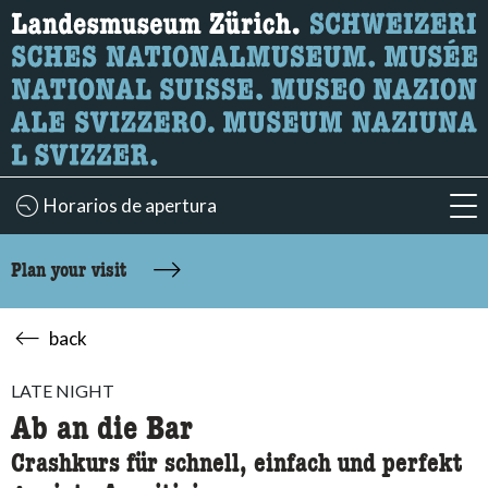
What are you looking for?
Here you can search for content on the page.
Horarios de apertura
acc
Plan your visit
back
LATE NIGHT
Ab an die Bar
Crashkurs für schnell, einfach und perfekt