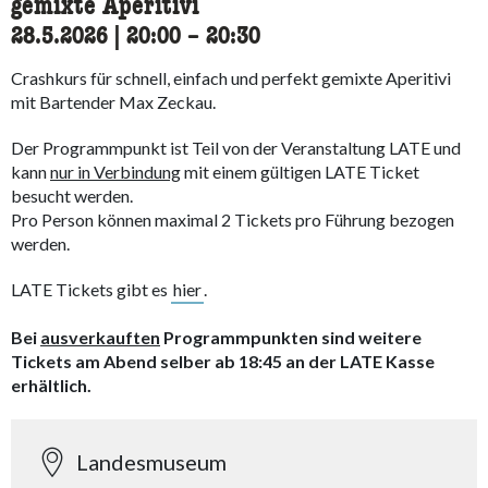
gemixte Aperitivi
28.5.2026
|
20:00
accessibility.time_to
–
20:30
Crashkurs für schnell, einfach und perfekt gemixte Aperitivi
mit Bartender Max Zeckau.
Der Programmpunkt ist Teil von der Veranstaltung LATE und
kann
nur in Verbindung
mit einem gültigen LATE Ticket
besucht werden.
Pro Person können maximal 2 Tickets pro Führung bezogen
werden.
LATE Tickets gibt es
hier
.
Bei
ausverkauften
Programmpunkten sind weitere
Tickets am Abend selber ab 18:45 an der LATE Kasse
erhältlich.
Landesmuseum