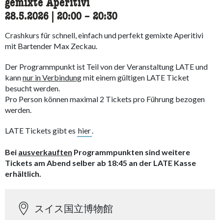
gemixte Aperitivi
28.5.2026
|
20:00
accessibility.time_to
–
20:30
Crashkurs für schnell, einfach und perfekt gemixte Aperitivi
mit Bartender Max Zeckau.
Der Programmpunkt ist Teil von der Veranstaltung LATE und
kann
nur in Verbindung
mit einem gültigen LATE Ticket
besucht werden.
Pro Person können maximal 2 Tickets pro Führung bezogen
werden.
LATE Tickets gibt es
hier
.
Bei
ausverkauften
Programmpunkten sind weitere
Tickets am Abend selber ab 18:45 an der LATE Kasse
erhältlich.
スイス国立博物館