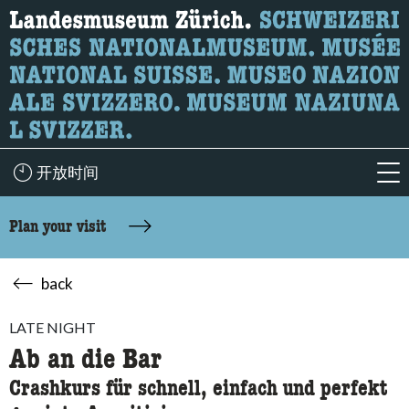
What are you looking for?
Here you can search for content on the page.
开放时间
acc
Plan your visit
back
LATE NIGHT
Ab an die Bar
Crashkurs für schnell, einfach und perfekt