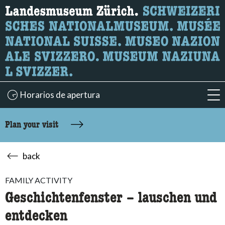
What are you looking for?
Here you can search for content on the page.
Horarios de apertura
acc
Plan your visit
back
FAMILY ACTIVITY
Geschichtenfenster – lauschen und
entdecken