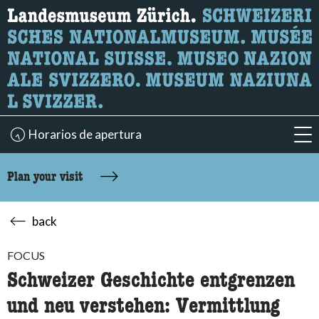
What are you looking for?
Here you can search for content on the page.
Horarios de apertura
acc
Plan your visit
back
FOCUS
Schweizer Geschichte entgrenzen
und neu verstehen: Vermittlung