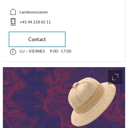
Landesmuseum
+41 44 218 65 11
Contact
LU – VIERNES
9:00 - 17:00
lunes till viernes 09:00 - 17:00
accessibility.sr-only.opening_hours
access