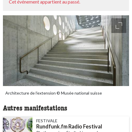
Cet événement appartient au passé.
access
Architecture de l’extension © Musée national suisse
Autres manifestations
FESTIVALE
Rundfunk.fm Radio Festival