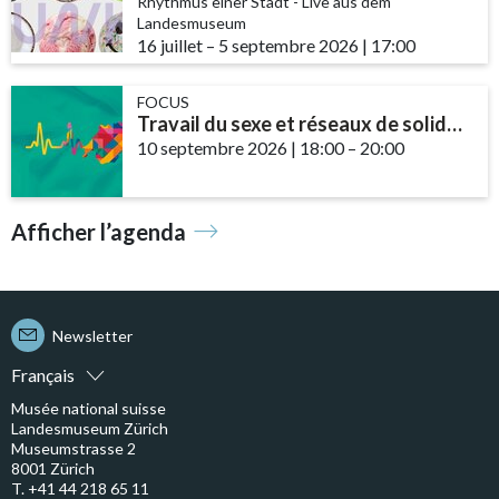
Rhythmus einer Stadt - Live aus dem
Landesmuseum
16 juillet
accessibility.time_to
–
5 septembre 2026
|
17:00
FOCUS
Travail du sexe et réseaux de solidarité – le rôle des communautés et des ...
10 septembre 2026
|
18:00
accessibility.time_t
–
20:00
Afficher l’agenda
Newsletter
Français
Musée national suisse
Landesmuseum Zürich
Museumstrasse 2
8001 Zürich
T. +41 44 218 65 11