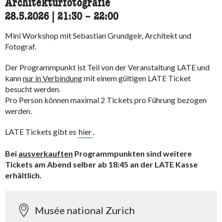
Architekturfotografie
28.5.2026
|
21:30
accessibility.time_to
–
22:00
Mini Workshop mit Sebastian Grundgeir, Architekt und
Fotograf.
Der Programmpunkt ist Teil von der Veranstaltung LATE und
kann
nur in Verbindung
mit einem gültigen LATE Ticket
besucht werden.
Pro Person können maximal 2 Tickets pro Führung bezogen
werden.
LATE Tickets gibt es
hier
.
Bei
ausverkauften
Programmpunkten sind weitere
Tickets am Abend selber ab 18:45 an der LATE Kasse
erhältlich.
Musée national Zurich