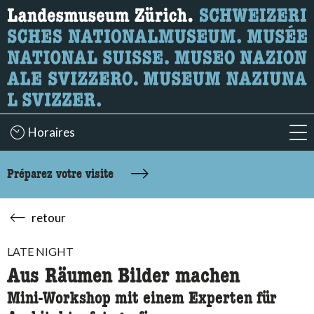
Recherche
Ici, vous pouvez rechercher le contenu de la page.
Horaires
acc
Préparez votre visite
retour
LATE NIGHT
Aus Räumen Bilder machen
Mini-Workshop mit einem Experten für