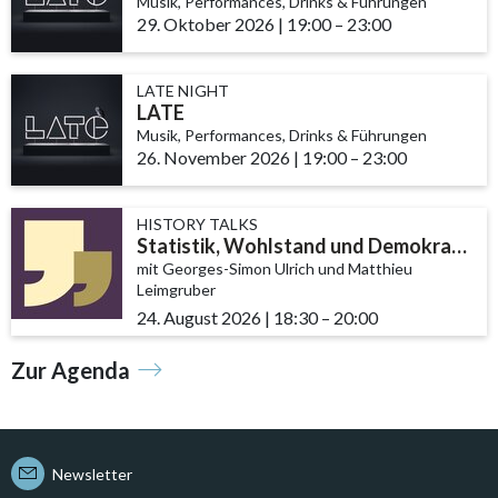
Musik, Performances, Drinks & Führungen
29. Oktober 2026
|
19:00
accessibility.time_to
–
23:00
LATE NIGHT
LATE
Musik, Performances, Drinks & Führungen
26. November 2026
|
19:00
accessibility.time_t
–
23:00
HISTORY TALKS
Statistik, Wohlstand und Demokratie
mit Georges-Simon Ulrich und Matthieu
Leimgruber
24. August 2026
|
18:30
accessibility.time_to
–
20:00
Zur Agenda
Newsletter