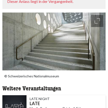
Dieser Anlass liegt in der Vergangenheit.
access
© Schweizerisches Nationalmuseum
Weitere Veranstaltungen
LATE NIGHT
LATE