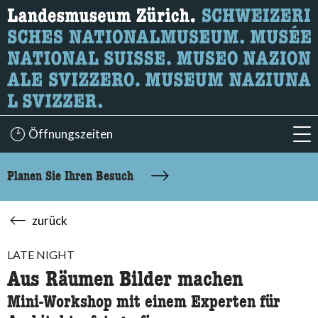
Wonach suchen Sie?
Hier können Sie nach Inhalten der Seite suchen.
Öffnungszeiten
acc
Planen Sie Ihren Besuch
zurück
LATE NIGHT
Aus Räumen Bilder machen
Mini-Workshop mit einem Experten für