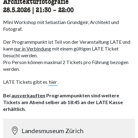
Architekturfotografie
28.5.2026
|
21:30
accessibility.time_to
–
22:00
Mini Workshop mit Sebastian Grundgeir, Architekt und
Fotograf.
Der Programmpunkt ist Teil von der Veranstaltung LATE und
kann
nur in Verbindung
mit einem gültigen LATE Ticket
besucht werden.
Pro Person können maximal 2 Tickets pro Führung bezogen
werden.
LATE Tickets gibt es
hier
.
Bei
ausverkauften
Programmpunkten sind weitere
Tickets am Abend selber ab 18:45 an der LATE Kasse
erhältlich.
Landesmuseum Zürich