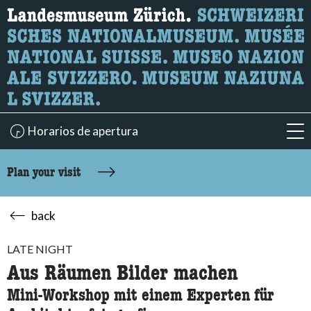
What are you looking for?
Here you can search for content on the page.
Horarios de apertura
acc
Plan your visit
back
LATE NIGHT
Aus Räumen Bilder machen
Mini-Workshop mit einem Experten für