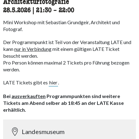
Architekturfotografie
28.5.2026
|
21:30
accessibility.time_to
–
22:00
Mini Workshop mit Sebastian Grundgeir, Architekt und
Fotograf.
Der Programmpunkt ist Teil von der Veranstaltung LATE und
kann
nur in Verbindung
mit einem gültigen LATE Ticket
besucht werden.
Pro Person können maximal 2 Tickets pro Führung bezogen
werden.
LATE Tickets gibt es
hier
.
Bei
ausverkauften
Programmpunkten sind weitere
Tickets am Abend selber ab 18:45 an der LATE Kasse
erhältlich.
Landesmuseum