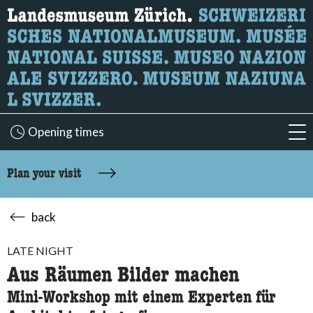
What are you looking for?
Here you can search for content on the page.
Opening times
acc
Plan your visit
back
LATE NIGHT
Aus Räumen Bilder machen
Mini-Workshop mit einem Experten für