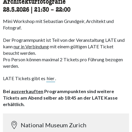
Architekturfotografie
28.5.2026
|
21:30
accessibility.time_to
–
22:00
Mini Workshop mit Sebastian Grundgeir, Architekt und
Fotograf.
Der Programmpunkt ist Teil von der Veranstaltung LATE und
kann
nur in Verbindung
mit einem gültigen LATE Ticket
besucht werden.
Pro Person können maximal 2 Tickets pro Führung bezogen
werden.
LATE Tickets gibt es
hier
.
Bei
ausverkauften
Programmpunkten sind weitere
Tickets am Abend selber ab 18:45 an der LATE Kasse
erhältlich.
National Museum Zurich