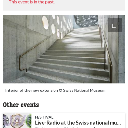
This event is in the past.
access
Interior of the new extension © Swiss National Museum
Other events
FESTIVAL
Live-Radio at the Swiss national museum