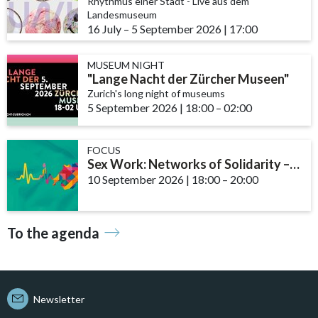
Rhythmus einer Stadt - Live aus dem
Landesmuseum
16 July
accessibility.time_to
–
5 September 2026
|
17:00
MUSEUM NIGHT
"Lange Nacht der Zürcher Museen"
Zurich's long night of museums
5 September 2026
|
18:00
accessibility.time_to
–
02:00
FOCUS
Sex Work: Networks of Solidarity – The Role of Community and Support ...
10 September 2026
|
18:00
accessibility.time_t
–
20:00
To the agenda
Newsletter