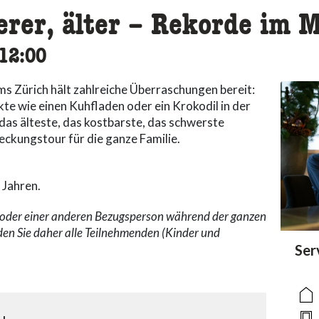
erer, älter – Rekorde im
cessibility.time_to
12:00
 Zürich hält zahlreiche Überraschungen bereit:
kte wie einen Kuhfladen oder ein Krokodil in der
das älteste, das kostbarste, das schwerste
ckungstour für die ganze Familie.
 Jahren.
n oder einer anderen Bezugsperson während der ganzen
den Sie daher alle Teilnehmenden (Kinder und
acc
Ser
acce
acce