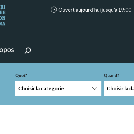
accessibility.aria.opening_hours: Ouve
Ouvert aujourd’hui jusqu’à 19:00
ntenu de la page.
ropos
Quoi?
Quand?
Choisir la catégorie
Choisir la d