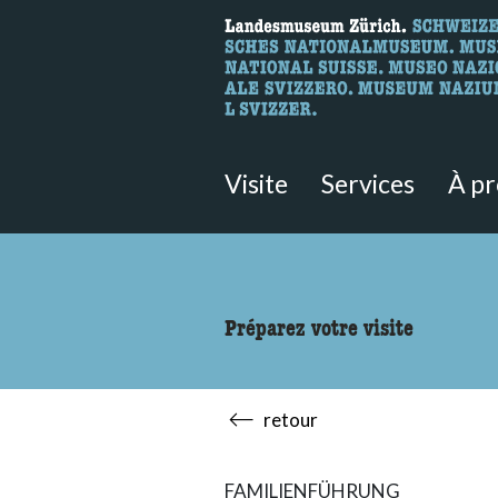
Recherche
Ici, vous pouvez rechercher le co
Visite
Services
À p
Préparez votre visite
retour
FAMILIENFÜHRUNG