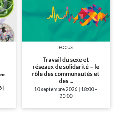
FOCUS
Travail du sexe et
réseaux de solidarité – le
rôle des communautés et
dem
des ...
to
6
|
10 septembre 2026
|
18:00
accessibility.tim
–
20:00