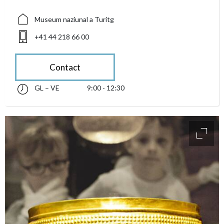
Museum naziunal a Turitg
+41 44 218 66 00
Contact
GL – VE
9:00 - 12:30
glindesdi fin venderdi 09:00 - 12:30
accessibility.sr-only.opening_hours
access