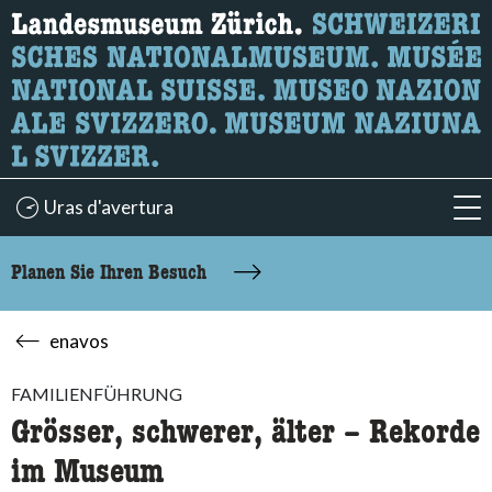
Wonach suchen Sie?
Hier können Sie nach Inhalten der Seite suchen.
Uras d'avertura
acc
Planen Sie Ihren Besuch
enavos
FAMILIENFÜHRUNG
Grösser, schwerer, älter – Rekorde
im Museum