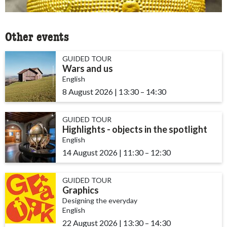
Other events
GUIDED TOUR
Wars and us
English
8 August 2026
|
13:30
accessibility.time_to
–
14:30
GUIDED TOUR
Highlights - objects in the spotlight
English
14 August 2026
|
11:30
accessibility.time_to
–
12:30
GUIDED TOUR
Graphics
Designing the everyday
English
22 August 2026
|
13:30
accessibility.time_to
–
14:30