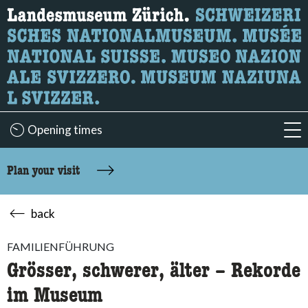
What are you looking for?
Here you can search for content on the page.
Opening times
acc
Plan your visit
back
FAMILIENFÜHRUNG
Grösser, schwerer, älter – Rekorde
im Museum