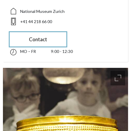
National Museum Zurich
+41 44 218 66 00
Contact
MO – FR
9:00 - 12:30
Monday till Friday 09:00 - 12:30
accessibility.sr-only.opening_hours
access