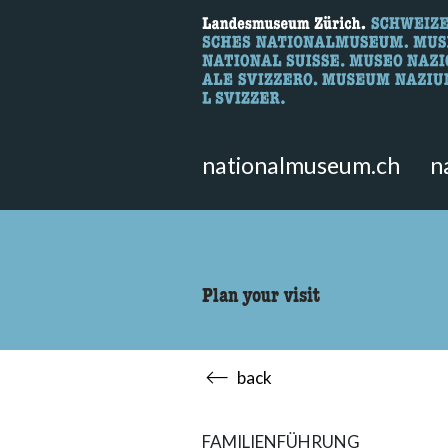
What are you 
Here you can search for content 
nationalmuseum.ch
n
Plan your visit
back
FAMILIENFÜHRUNG