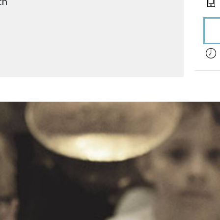
ch
acces