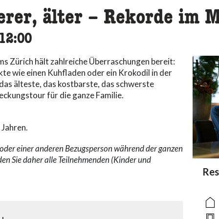
erer, älter – Rekorde im
cessibility.time_to
12:00
 Zürich hält zahlreiche Überraschungen bereit:
kte wie einen Kuhfladen oder ein Krokodil in der
das älteste, das kostbarste, das schwerste
ckungstour für die ganze Familie.
 Jahren.
n oder einer anderen Bezugsperson während der ganzen
den Sie daher alle Teilnehmenden (Kinder und
acc
Res
acce
acce