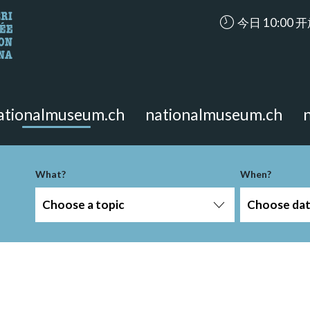
accessibility.ar
今日 10:00 
looking for?
on the page.
ationalmuseum.ch
nationalmuseum.ch
What?
When?
Choose a topic
Choose da