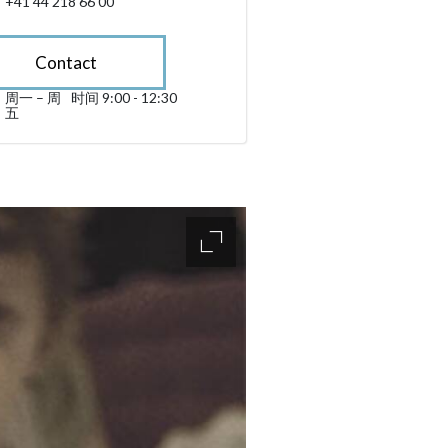
+41 44 218 66 00
Contact
周一 – 周
时间 9:00 - 12:30
星期一 till 星期五 09:00 - 12:30
五
sibility.sr-only.opening_hours
accessibility.slider.enlarge_ima