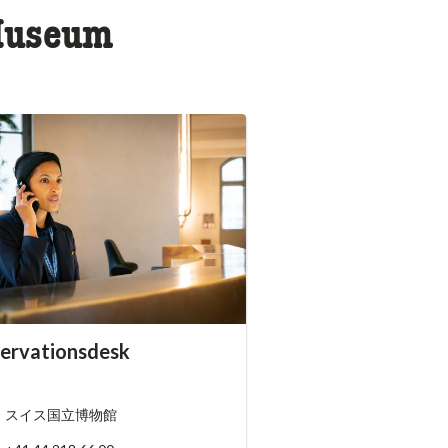
 Museum
essibility.sr-only.person_card_info
ervationsdesk
ssibility.sr-only.museum
ssibility.sr-only.phone
スイス国立博物館