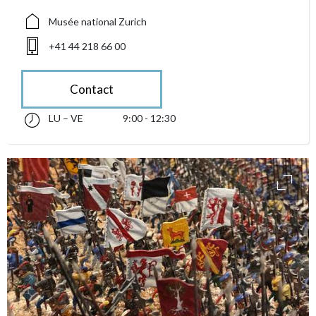
Musée national Zurich
+41 44 218 66 00
Contact
LU – VE
9:00 - 12:30
lundi jusqu’à vendredi 09:00 - 12:30
accessibility.sr-only.opening_hours
access