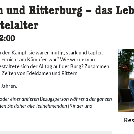
 und Ritterburg – das Leb
telalter
ssibility.time_to
2:00
n den Kampf, sie waren mutig, stark und tapfer.
n er nicht am Kämpfen war? Wie wurde man
estaltete sich der Alltag auf der Burg? Zusammen
u Zeiten von Edeldamen und Rittern.
 Jahren.
n oder einer anderen Bezugsperson während der ganzen
den Sie daher alle Teilnehmenden (Kinder und
acc
Res
acce
acce