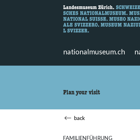
What are you 
Here you can search for content 
nationalmuseum.ch
n
Plan your visit
back
FAMILIENFÜHRUNG