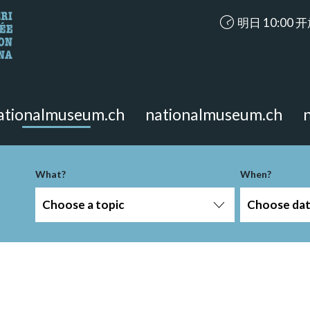
accessibility.ar
明日 10:00 
looking for?
on the page.
ationalmuseum.ch
nationalmuseum.ch
What?
When?
Choose a topic
Choose da