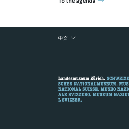
To the agenda
中文