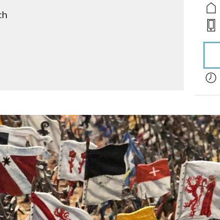
ch
acces