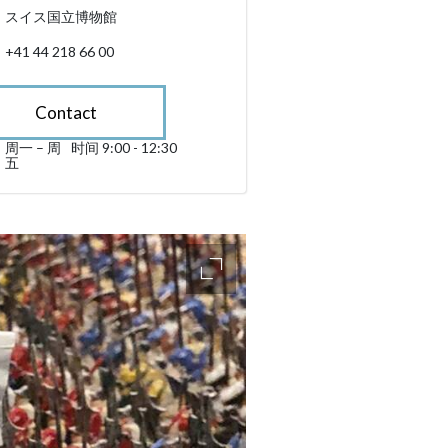
スイス国立博物館
+41 44 218 66 00
Contact
周一 – 周
时间 9:00 - 12:30
星期一 till 星期五 09:00 - 12:30
五
sibility.sr-only.opening_hours
accessibility.slider.enlarge_ima