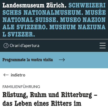
Ricerca
Qui è possibile cercare i contenuti della pagina.
Orari d’apertura
acc
Programmate la vostra visita
indietro
FAMILIENFÜHRUNG
Rüstung, Ruhm und Ritterburg –
das Leben eines Ritters im