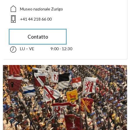
Museo nazionale Zurigo
+41 44 218 66 00
Contatto
LU – VE
9:00 - 12:30
lunedì fino alle venerdì 09:00 - 12:30
accessibility.sr-only.opening_hours
access