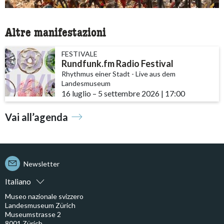
Altre manifestazioni
FESTIVALE
Rundfunk.fm Radio Festival
Rhythmus einer Stadt - Live aus dem
Landesmuseum
16 luglio
accessibility.time_to
–
5 settembre 2026
|
17:00
Vai all’agenda
Newsletter
Italiano
Museo nazionale svizzero
Landesmuseum Zürich
Museumstrasse 2
8001 Zürich