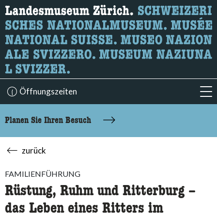
Wonach suchen Sie?
Hier können Sie nach Inhalten der Seite suchen.
Öffnungszeiten
acc
Planen Sie Ihren Besuch
zurück
FAMILIENFÜHRUNG
Rüstung, Ruhm und Ritterburg –
das Leben eines Ritters im