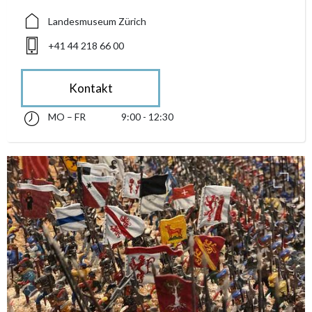
Landesmuseum Zürich
+41 44 218 66 00
Kontakt
MO – FR
9:00 - 12:30
Montag bis Freitag 09:00 - 12:30
accessibility.sr-only.opening_hours
access