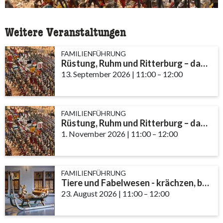
Weitere Veranstaltungen
FAMILIENFÜHRUNG
Rüstung, Ruhm und Ritterburg – das Leben eines Ritters im Mittelalter
13. September 2026
|
11:00
accessibility.time_t
–
12:00
FAMILIENFÜHRUNG
Rüstung, Ruhm und Ritterburg – das Leben eines Ritters im Mittelalter
1. November 2026
|
11:00
accessibility.time_to
–
12:00
FAMILIENFÜHRUNG
Tiere und Fabelwesen - krächzen, brüllen, fauchen
23. August 2026
|
11:00
accessibility.time_to
–
12:00