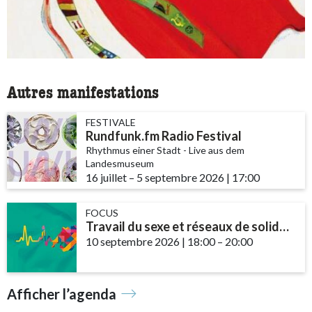
Autres manifestations
FESTIVALE
Rundfunk.fm Radio Festival
Rhythmus einer Stadt - Live aus dem
Landesmuseum
16 juillet
accessibility.time_to
–
5 septembre 2026
|
17:00
FOCUS
Travail du sexe et réseaux de solidarité – le rôle des communautés et des ...
10 septembre 2026
|
18:00
accessibility.time_t
–
20:00
Afficher l’agenda