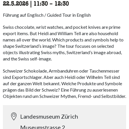
22.5.2026
|
11:30
accessibility.time_to
–
12:30
Führung auf Englisch / Guided Tour in English
Swiss chocolate, wrist watches, and pocket knives are prime
export items. But Heidi and William Tell are also household
names all over the world. Which products and symbols help to
shape Switzerland’s image? The tour focuses on selected
objects illustrating Swiss myths, Switzerland’s image abroad,
and the Swiss self-image.
Schweizer Schokolade, Armbanduhren oder Taschenmesser
sind Exportschlager. Aber auch Heidi oder Wilhelm Tell sind
auf der ganzen Welt bekannt. Welche Produkte und Symbole
prägen das Bild der Schweiz? Eine Führung zu auserlesenen
Objekten rund um Schweizer Mythen, Fremd- und Selbstbilder.
Landesmuseum Zürich
Museumstrasse 2