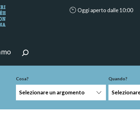
accessibility.aria.opening_hour
Oggi aperto dalle 10:00
i della pagina.
iamo
Cosa?
Quando?
Selezionare un argomento
Selezionar