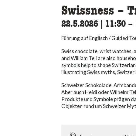
Swissness – T
22.5.2026
|
11:30
ac
–
Führung auf Englisch / Guided Tou
Swiss chocolate, wrist watches, 
and William Tell are also househ
symbols help to shape Switzerlan
illustrating Swiss myths, Switzer
Schweizer Schokolade, Armbandu
Aber auch Heidi oder Wilhelm Tel
Produkte und Symbole prägen das
Objekten rund um Schweizer Myth