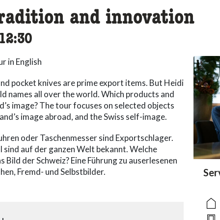
radition and innovation
cessibility.time_to
12:30
r in English
and pocket knives are prime export items. But Heidi
old names all over the world. Which products and
d’s image? The tour focuses on selected objects
land’s image abroad, and the Swiss self-image.
hren oder Taschenmesser sind Exportschlager.
l sind auf der ganzen Welt bekannt. Welche
 Bild der Schweiz? Eine Führung zu auserlesenen
en, Fremd- und Selbstbilder.
acc
Ser
acce
acce