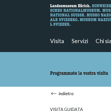
Ricerca
Qui è possibile cercare i contenut
Visita
Servizi
Chi s
Programmate la vostra visita
indietro
VISITA GUIDATA