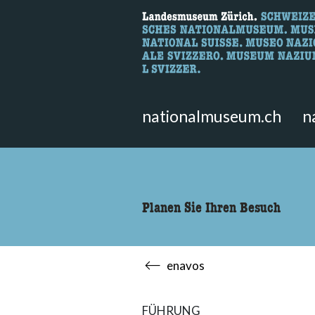
Wonach suche
Hier können Sie nach Inhalten der
nationalmuseum.ch
n
Planen Sie Ihren Besuch
enavos
FÜHRUNG