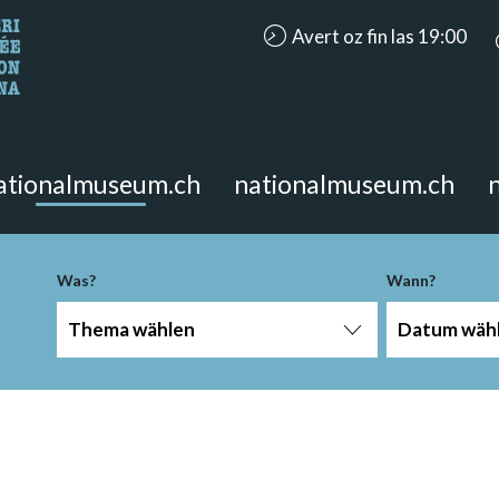
accessibility.aria.opening_hou
Avert oz fin las 19:00
n Sie?
 Seite suchen.
ationalmuseum.ch
nationalmuseum.ch
Was?
Wann?
Thema wählen
Datum wäh