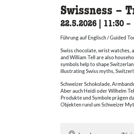
Swissness – T
22.5.2026
|
11:30
ac
–
Führung auf Englisch / Guided Tou
Swiss chocolate, wrist watches, 
and William Tell are also househ
symbols help to shape Switzerlan
illustrating Swiss myths, Switzer
Schweizer Schokolade, Armbandu
Aber auch Heidi oder Wilhelm Tel
Produkte und Symbole prägen das
Objekten rund um Schweizer Myth