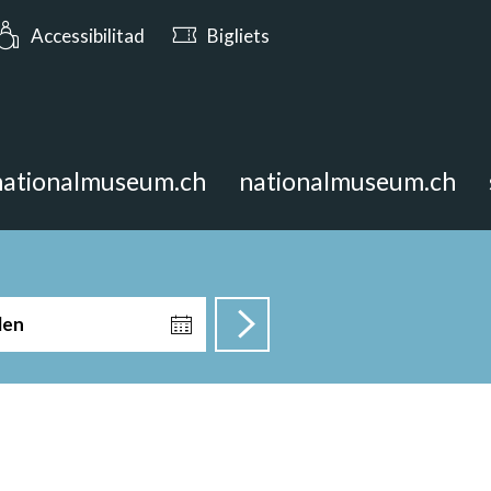
rs: Avert oz fin las 19:00
Accessibilitad
Bigliets
nationalmuseum.ch
nationalmuseum.ch
len