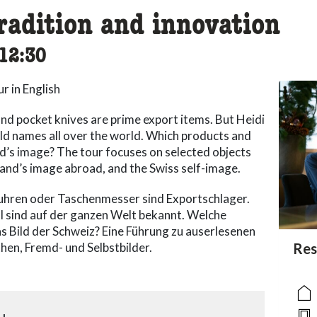
radition and innovation
cessibility.time_to
12:30
r in English
and pocket knives are prime export items. But Heidi
old names all over the world. Which products and
d’s image? The tour focuses on selected objects
land’s image abroad, and the Swiss self-image.
hren oder Taschenmesser sind Exportschlager.
l sind auf der ganzen Welt bekannt. Welche
 Bild der Schweiz? Eine Führung zu auserlesenen
en, Fremd- und Selbstbilder.
acc
Res
acce
acce