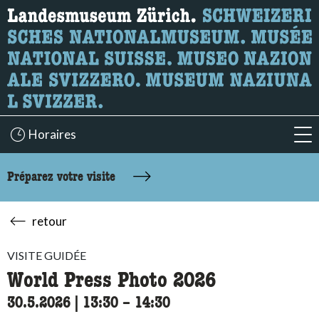
Recherche
Ici, vous pouvez rechercher le contenu de la page.
Horaires
acc
Préparez votre visite
retour
VISITE GUIDÉE
World Press Photo 2026
30.5.2026
|
13:30
accessibility.time_to
–
14:30