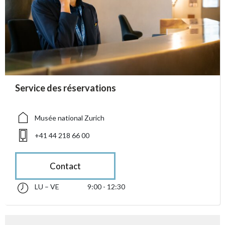
accessibility.sr-only.person_card_info
Service des réservations
accessibility.sr-only.museum
accessibility.sr-only.phone
Musée national Zurich
+41 44 218 66 00
Contact
LU – VE
9:00 - 12:30
lundi jusqu’à vendredi 09:00 - 12:30
accessibility.sr-only.opening_hours