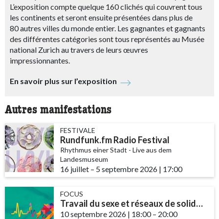
L’exposition compte quelque 160 clichés qui couvrent tous
les continents et seront ensuite présentées dans plus de
80 autres villes du monde entier. Les gagnantes et gagnants
des différentes catégories sont tous représentés au Musée
national Zurich au travers de leurs œuvres
impressionnantes.
En savoir plus sur l’exposition
Autres manifestations
FESTIVALE
Rundfunk.fm Radio Festival
Rhythmus einer Stadt - Live aus dem
Landesmuseum
16 juillet
accessibility.time_to
–
5 septembre 2026
|
17:00
FOCUS
Travail du sexe et réseaux de solidarité – le rôle des communautés et des ...
10 septembre 2026
|
18:00
accessibility.time_t
–
20:00