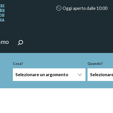
accessibility.aria.opening_hour
Oggi aperto dalle 10:00
i della pagina.
iamo
Cosa?
Quando?
Selezionare un argomento
Selezionar