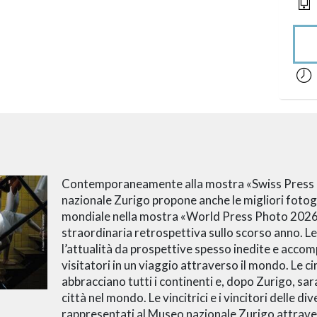
acces
Contemporaneamente alla mostra «Swiss Press 
nazionale Zurigo propone anche le migliori fotogra
mondiale nella mostra «World Press Photo 2026»
straordinaria retrospettiva sullo scorso anno. 
l’attualità da prospettive spesso inedite e accomp
visitatori in un viaggio attraverso il mondo. Le c
abbracciano tutti i continenti e, dopo Zurigo, sa
città nel mondo. Le vincitrici e i vincitori delle d
rappresentati al Museo nazionale Zurigo attrave