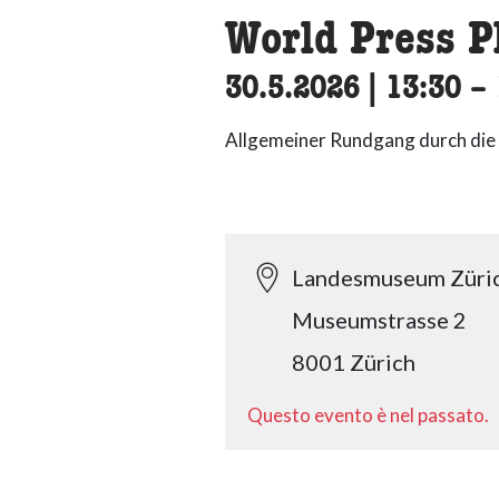
World Press P
30.5.2026
|
13:30
ac
–
Allgemeiner Rundgang durch die
Landesmuseum Züri
Museumstrasse 2
8001 Zürich
Questo evento è nel passato.