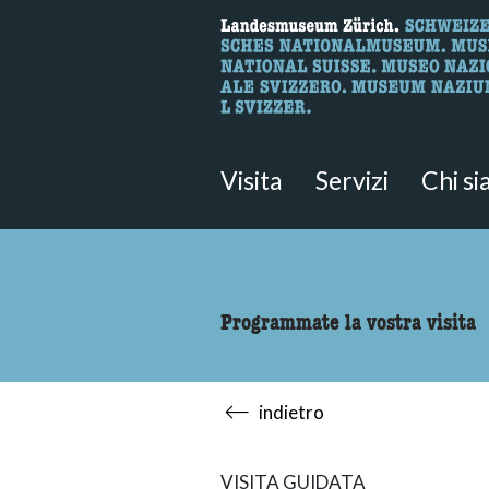
Ricerca
Qui è possibile cercare i contenut
Visita
Servizi
Chi s
Programmate la vostra visita
indietro
VISITA GUIDATA