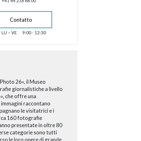
+41 44 218 66 00
Contatto
LU – VE
9:00 - 12:30
lunedì fino alle venerdì 09:00 - 12:30
sibility.sr-only.opening_hours
Photo 26», il Museo
fie giornalistiche a livello
, che offre una
Le immagini raccontano
agnano le visitatrici e i
irca 160 fotografie
ranno presentate in oltre 80
iverse categorie sono tutti
rso le loro opere di grande