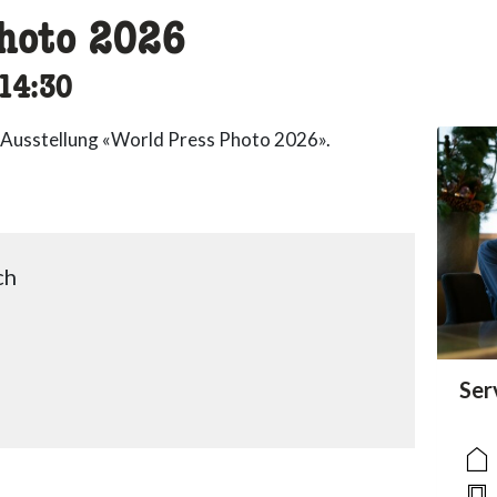
hoto 2026
cessibility.time_to
14:30
 Ausstellung «World Press Photo 2026».
ch
acc
Ser
acce
acce