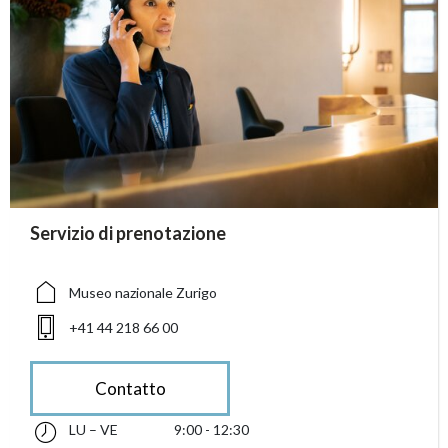
accessibility.sr-only.person_card_info
Servizio di prenotazione
accessibility.sr-only.museum
accessibility.sr-only.phone
Museo nazionale Zurigo
+41 44 218 66 00
Contatto
LU – VE
9:00 - 12:30
lunedì fino alle venerdì 09:00 - 12:30
accessibility.sr-only.opening_hours