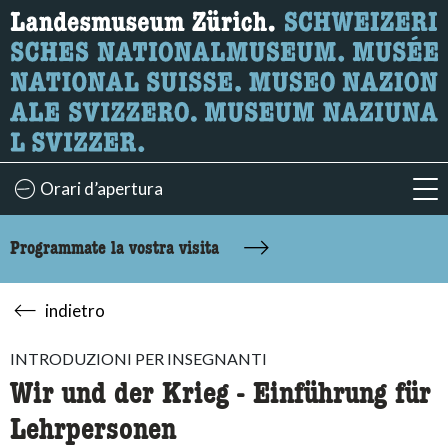
Ricerca
Qui è possibile cercare i contenuti della pagina.
Orari d’apertura
acc
Programmate la vostra visita
indietro
INTRODUZIONI PER INSEGNANTI
Wir und der Krieg - Einführung für
Lehrpersonen