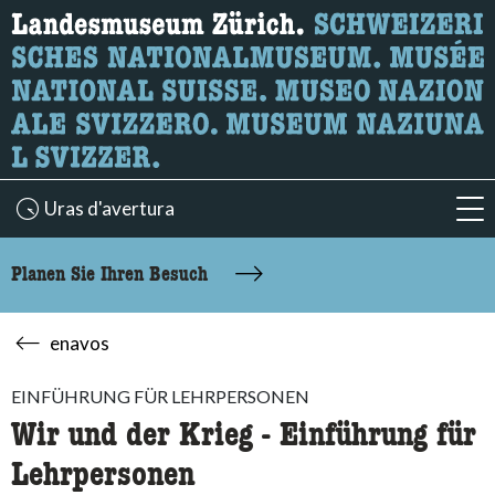
Wonach suchen Sie?
Hier können Sie nach Inhalten der Seite suchen.
Uras d'avertura
acc
Planen Sie Ihren Besuch
enavos
EINFÜHRUNG FÜR LEHRPERSONEN
Wir und der Krieg - Einführung für
Lehrpersonen